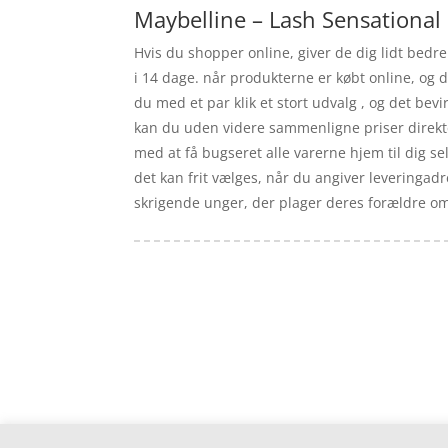
Maybelline – Lash Sensational
Hvis du shopper online, giver de dig lidt bedre
i 14 dage. når produkterne er købt online, og 
du med et par klik et stort udvalg , og det bevi
kan du uden videre sammenligne priser direkte p
med at få bugseret alle varerne hjem til dig s
det kan frit vælges, når du angiver leveringad
skrigende unger, der plager deres forældre om
Forside
Artikler
iyc
Varer
Tlf: 7876 8672
Kontakt
Mail:
info@iyc.dk
Cookie- og privatlivspolitik