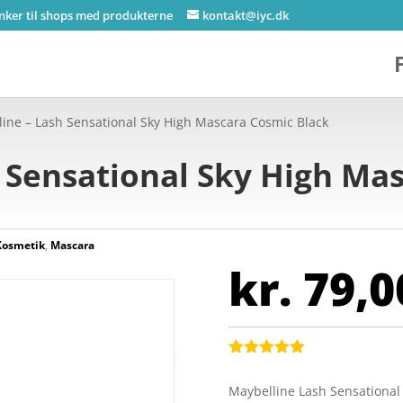
inker til shops med produkterne
kontakt@iyc.dk
line – Lash Sensational Sky High Mascara Cosmic Black
 Sensational Sky High Ma
Kosmetik
,
Mascara
kr.
79,0
Bedømt
som
5
ud
Maybelline Lash Sensational
af 5