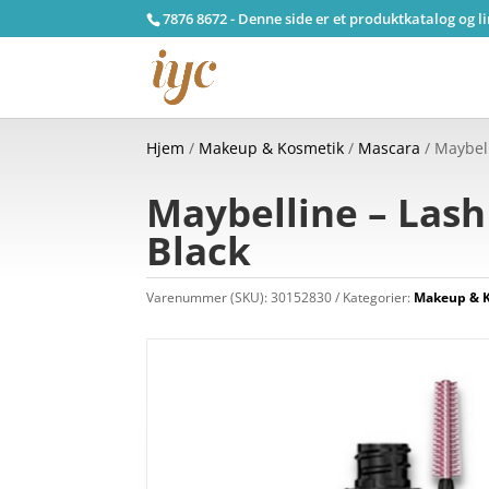
7876 8672 - Denne side er et produktkatalog og l
Hjem
/
Makeup & Kosmetik
/
Mascara
/ Maybel
Maybelline – Lash
Black
Varenummer (SKU):
30152830
Kategorier:
Makeup & 