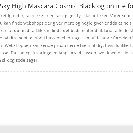
 Sky High Mascara Cosmic Black og online f
 rettigheder, som ikke er en selvfølge i fysiske butikker. Varer som
du kan finde webshops der giver mere og nogle giver endda et helt å
rker, at du med få klik kan finde det bedste tilbud, iblandt alle de 
å din mobiltelefon i bussen eller toget. En af de store fordele når
elv. Webshoppen kan sende produkterne hjem til dig, hvis du ikke ha
resse. Du kan også springe en lang kø ved kassen over køen er der s
 slik og søde sager.