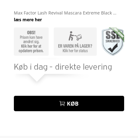
Bedømt
som
4
Max Factor Lash Revival Mascara Extreme Black …
ud af 5
læs mere her
baseret
på
kundebed
ømmelse
r
KØB