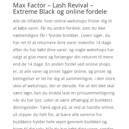
Max Factor – Lash Revival –
Extreme Black og online fordele
Alle de tilfælde, hvor online webshops frister dig til
at købe varer, får du andre fordele, som du ikke
nødvendigvis får i fysiske butikker. Loven siger, du
har ret til at returnere dine varer indenfor 14 dage.
efter du har købt dine varer, og nogle webshops har
valgt at give mere og forlænger din returret til mere
end de 14 dage. En anden fordel ved online shops
er, at alle varer og priser ligger online, og priser og
betingelser er let for dig at sammenligne, i den store
skov af webshops, der er derude. For at det ikke skal
være løgn, kan du endda lave en prissammenligning
når du har lyst, uden at være afhængig af butikkers
åbningstider. Tænk også på, at ved at handle online,
så slipper du helt for, at bære alle varerne fra
butikkens hylder hele vejen gennem butikken og
hjem til dig selv. Når du har købt dine varer, sendes