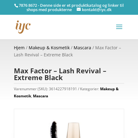
7876 8672 - Denne side er et produktkatalog og linker til
shops med produkterne
kontakt@iyc.dk
Hjem
/
Makeup & Kosmetik
/
Mascara
/ Max Factor –
Lash Revival – Extreme Black
Max Factor – Lash Revival –
Extreme Black
Varenummer (SKU):
3614227918191
Kategorier:
Makeup &
Kosmetik
,
Mascara