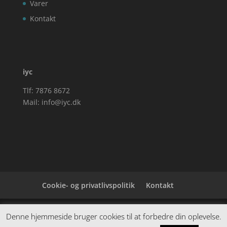
Varer
Kontakt
iyc
Tlf: 7876 8672
Mail:
info@iyc.dk
Cookie- og privatlivspolitik
Kontakt
Denne hjemmeside samler et bredt udvalg af
Denne hjemmeside bruger cookies til at forbedre din oplevelse.
spændende varer. Siden er et affiiliatesite, og nogle