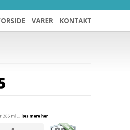
FORSIDE
VARER
KONTAKT
5
er 385 ml …
læs mere her