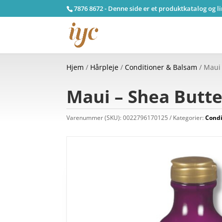
7876 8672 - Denne side er et produktkatalog og l
Hjem
/
Hårpleje
/
Conditioner & Balsam
/ Maui 
Maui – Shea Butte
Varenummer (SKU):
0022796170125
Kategorier:
Condi