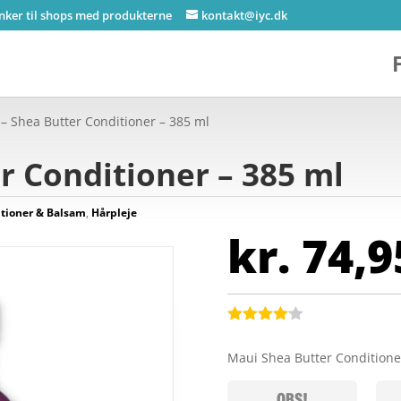
inker til shops med produkterne
kontakt@iyc.dk
– Shea Butter Conditioner – 385 ml
r Conditioner – 385 ml
tioner & Balsam
,
Hårpleje
kr.
74,9
Bedømt
som
4.1
Maui Shea Butter Condition
ud af 5
baseret
på