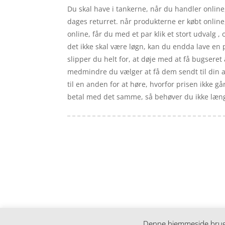
Du skal have i tankerne, når du handler online,
dages returret. når produkterne er købt onli
online, får du med et par klik et stort udvalg ,
det ikke skal være løgn, kan du endda lave en 
slipper du helt for, at døje med at få bugseret 
medmindre du vælger at få dem sendt til din arb
til en anden for at høre, hvorfor prisen ikke gå
betal med det samme, så behøver du ikke længere
Forside
Artikler
iyc
Varer
Tlf: 7876 8672
Kontakt
Mail:
info@iyc.dk
Cookie- og privatlivspolitik
Kontakt
Denne hjemmeside bruger