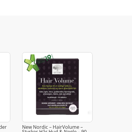
der
New Nordic – HairVolume –
Styrker Hår Hud & Negle – 90