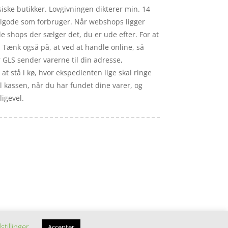
siske butikker. Lovgivningen dikterer min. 14
ilgode som forbruger. Når webshops ligger
 de shops der sælger det, du er ude efter. For at
. Tænk også på, at ved at handle online, så
er GLS sender varerne til din adresse,
at stå i kø, hvor ekspedienten lige skal ringe
til kassen, når du har fundet dine varer, og
ligevel.
stillinger
Accepter