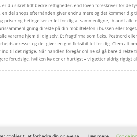
 er du sikret lidt bedre rettigheder, end loven foreskriver for de fy
ne, en del shops efterhånden giver endnu mere og det kommer dig t
 og priser og betingelser er let for dig at sammenligne, iblandt alle
prissammenligning direkte på din mobiltelefon i bussen eller toget
alle varerne hjem til dig selv. Et fragtfirma som f.eks. Postnord ell
ejdsadresse, og det giver en god fleksibilitet for dig. Glem alt om 
r ind til det rigtige. Når handlen foregår online så gå bare direkte 
 forudsige, hvilken kø der er hurtigst – vi gætter aldrig rigtigt al
 cookies til at forbedre din oplevelse.
Læs mere
Cookie ind