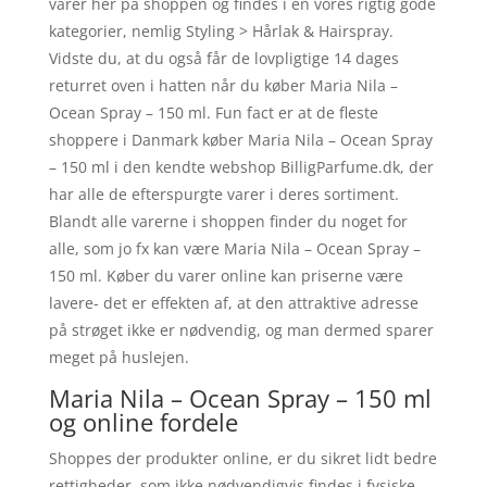
varer her på shoppen og findes i en vores rigtig gode
kategorier, nemlig Styling > Hårlak & Hairspray.
Vidste du, at du også får de lovpligtige 14 dages
returret oven i hatten når du køber Maria Nila –
Ocean Spray – 150 ml. Fun fact er at de fleste
shoppere i Danmark køber Maria Nila – Ocean Spray
– 150 ml i den kendte webshop BilligParfume.dk, der
har alle de efterspurgte varer i deres sortiment.
Blandt alle varerne i shoppen finder du noget for
alle, som jo fx kan være Maria Nila – Ocean Spray –
150 ml. Køber du varer online kan priserne være
lavere- det er effekten af, at den attraktive adresse
på strøget ikke er nødvendig, og man dermed sparer
meget på huslejen.
Maria Nila – Ocean Spray – 150 ml
og online fordele
Shoppes der produkter online, er du sikret lidt bedre
rettigheder, som ikke nødvendigvis findes i fysiske