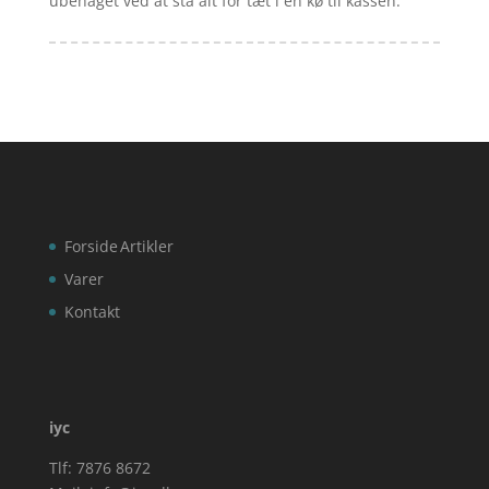
ubehaget ved at stå alt for tæt i en kø til kassen.
Forside
Artikler
Varer
Kontakt
iyc
Tlf: 7876 8672