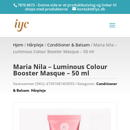
7876 8672 - Denne side er et produktkatalog og linker til
shops med produkterne
kontakt@iyc.dk
Hjem
/
Hårpleje
/
Conditioner & Balsam
/ Maria Nila –
Luminous Colour Booster Masque – 50 ml
Maria Nila – Luminous Colour
Booster Masque – 50 ml
Varenummer (SKU):
â7391681403055
Kategorier:
Conditioner
& Balsam
,
Hårpleje