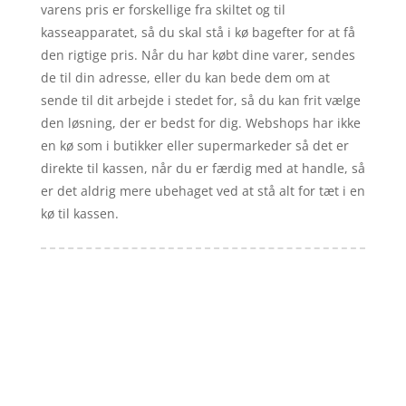
varens pris er forskellige fra skiltet og til
kasseapparatet, så du skal stå i kø bagefter for at få
den rigtige pris. Når du har købt dine varer, sendes
de til din adresse, eller du kan bede dem om at
sende til dit arbejde i stedet for, så du kan frit vælge
den løsning, der er bedst for dig. Webshops har ikke
en kø som i butikker eller supermarkeder så det er
direkte til kassen, når du er færdig med at handle, så
er det aldrig mere ubehaget ved at stå alt for tæt i en
kø til kassen.
Forside
Artikler
iyc
Varer
Tlf: 7876 8672
Kontakt
Mail:
info@iyc.dk