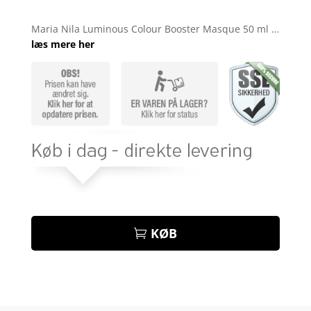
Bedømt
som
4.7
Maria Nila Luminous Colour Booster Masque 50 ml …
ud af 5
læs mere her
baseret på
kundebedø
mmelser
KØB