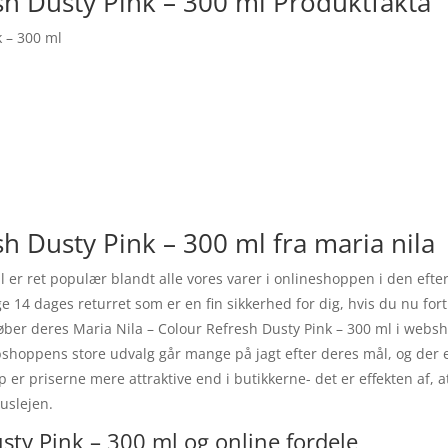
sh Dusty Pink – 300 ml Produktfakta
k – 300 ml
sh Dusty Pink – 300 ml fra maria nila
l er ret populær blandt alle vores varer i onlineshoppen i den eft
ge 14 dages returret som er en fin sikkerhed for dig, hvis du nu for
køber deres Maria Nila – Colour Refresh Dusty Pink – 300 ml i webs
hoppens store udvalg går mange på jagt efter deres mål, og der er
er priserne mere attraktive end i butikkerne- det er effekten af, at
uslejen.
sty Pink – 300 ml og online fordele