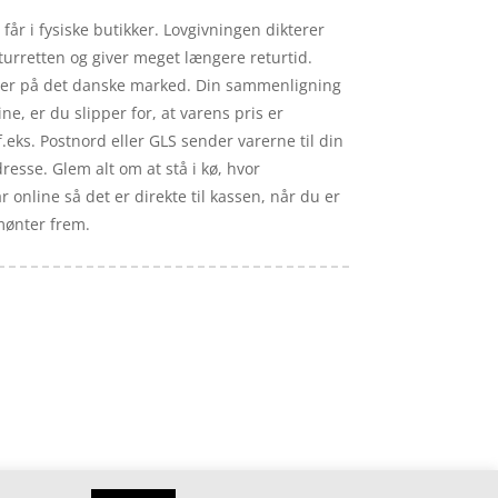
får i fysiske butikker. Lovgivningen dikterer
turretten og giver meget længere returtid.
r er på det danske marked. Din sammenligning
ne, er du slipper for, at varens pris er
m f.eks. Postnord eller GLS sender varerne til din
resse. Glem alt om at stå i kø, hvor
r online så det er direkte til kassen, når du er
 mønter frem.