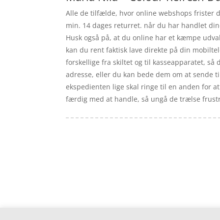
Alle de tilfælde, hvor online webshops frister d
min. 14 dages returret. når du har handlet din
Husk også på, at du online har et kæmpe udva
kan du rent faktisk lave direkte på din mobiltel
forskellige fra skiltet og til kasseapparatet, så
adresse, eller du kan bede dem om at sende til 
ekspedienten lige skal ringe til en anden for at
færdig med at handle, så ungå de trælse frustra
Forside
Artikler
iyc
Varer
Tlf: 7876 8672
Kontakt
Mail:
info@iyc.dk
Cookie- og privatlivspolitik