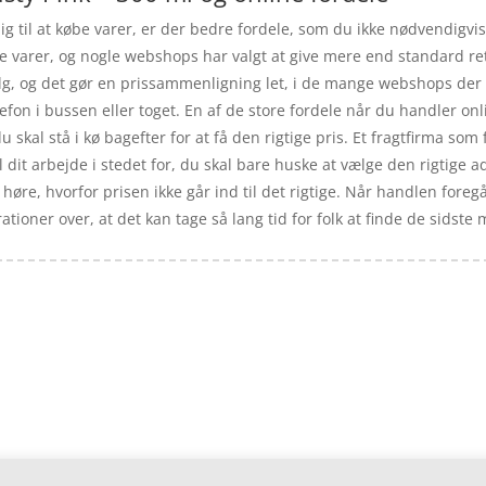
ig til at købe varer, er der bedre fordele, som du ikke nødvendigvis 
e varer, og nogle webshops har valgt at give mere end standard re
lg, og det gør en prissammenligning let, i de mange webshops de
efon i bussen eller toget. En af de store fordele når du handler onli
 du skal stå i kø bagefter for at få den rigtige pris. Et fragtfirma so
dit arbejde i stedet for, du skal bare huske at vælge den rigtige ad
 høre, hvorfor prisen ikke går ind til det rigtige. Når handlen foregå
tioner over, at det kan tage så lang tid for folk at finde de sidste