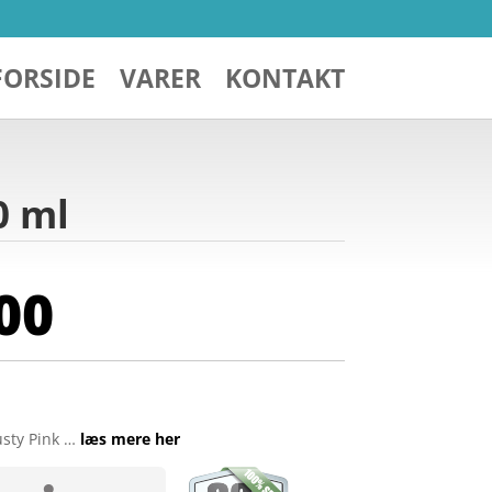
FORSIDE
VARER
KONTAKT
0 ml
00
usty Pink …
læs mere her