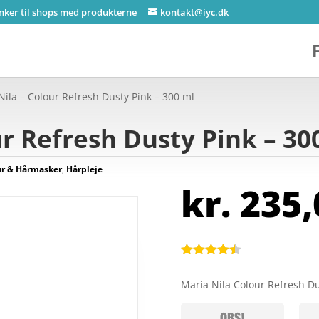
inker til shops med produkterne
kontakt@iyc.dk
Nila – Colour Refresh Dusty Pink – 300 ml
ur Refresh Dusty Pink – 30
ur & Hårmasker
,
Hårpleje
kr.
235,
Bedømt
som
4.4
Maria Nila Colour Refresh D
ud af 5
baseret
på