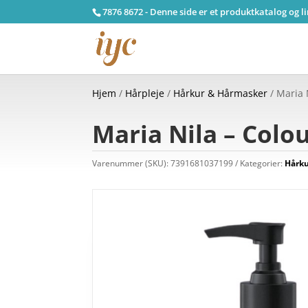
7876 8672 - Denne side er et produktkatalog og l
Hjem
/
Hårpleje
/
Hårkur & Hårmasker
/ Maria 
Maria Nila – Colo
Varenummer (SKU):
7391681037199
Kategorier:
Hårk