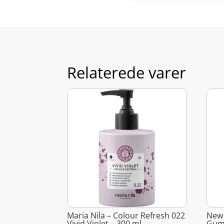
Relaterede varer
Maria Nila – Colour Refresh 022
New 
Vivid Violet – 300 ml
Gumm