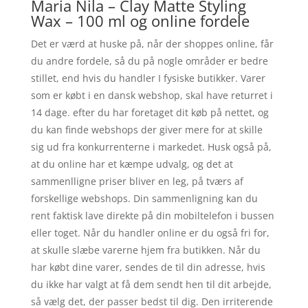
Maria Nila – Clay Matte Styling
Wax – 100 ml og online fordele
Det er værd at huske på, når der shoppes online, får
du andre fordele, så du på nogle områder er bedre
stillet, end hvis du handler I fysiske butikker. Varer
som er købt i en dansk webshop, skal have returret i
14 dage. efter du har foretaget dit køb på nettet, og
du kan finde webshops der giver mere for at skille
sig ud fra konkurrenterne i markedet. Husk også på,
at du online har et kæmpe udvalg, og det at
sammenlligne priser bliver en leg, på tværs af
forskellige webshops. Din sammenligning kan du
rent faktisk lave direkte på din mobiltelefon i bussen
eller toget. Når du handler online er du også fri for,
at skulle slæbe varerne hjem fra butikken. Når du
har købt dine varer, sendes de til din adresse, hvis
du ikke har valgt at få dem sendt hen til dit arbejde,
så vælg det, der passer bedst til dig. Den irriterende