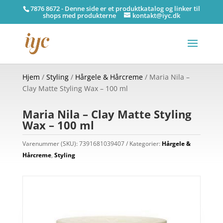
7876 8672 - Denne side er et produktkatalog og linker til
shops med produkterne
kontakt@iyc.dk
Hjem
/
Styling
/
Hårgele & Hårcreme
/ Maria Nila –
Clay Matte Styling Wax – 100 ml
Maria Nila – Clay Matte Styling
Wax – 100 ml
Varenummer (SKU):
7391681039407
Kategorier:
Hårgele &
Hårcreme
,
Styling