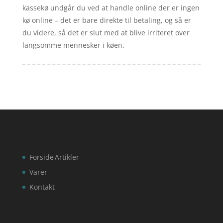
kassekø undgår du ved at handle online der er ingen
kø online – det er bare direkte til betaling, og så er
du videre, så det er slut med at blive irriteret over
langsomme mennesker i køen.
Forside
Artikler
Varer
Kontakt