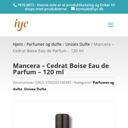
7876 8672 - Denne side er et produktkatalog og linker til
shops med produkterne
kontakt@iyc.dk
Hjem
/
Parfumer og dufte
/
Unisex Dufte
/ Mancera –
Cedrat Boise Eau de Parfum – 120 ml
Mancera – Cedrat Boise Eau de
Parfum – 120 ml
Varenummer (SKU):
3760265190485
Kategorier:
Parfumer og
dufte
,
Unisex Dufte