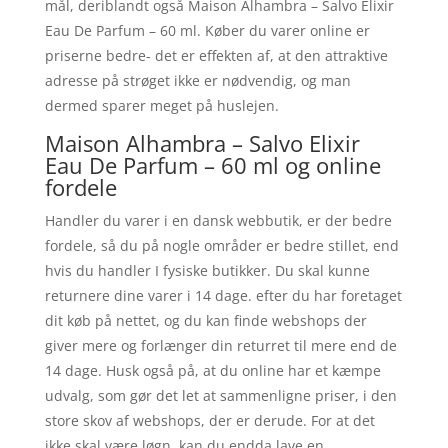
mål, deriblandt også Maison Alhambra – Salvo Elixir
Eau De Parfum – 60 ml. Køber du varer online er
priserne bedre- det er effekten af, at den attraktive
adresse på strøget ikke er nødvendig, og man
dermed sparer meget på huslejen.
Maison Alhambra – Salvo Elixir
Eau De Parfum – 60 ml og online
fordele
Handler du varer i en dansk webbutik, er der bedre
fordele, så du på nogle områder er bedre stillet, end
hvis du handler I fysiske butikker. Du skal kunne
returnere dine varer i 14 dage. efter du har foretaget
dit køb på nettet, og du kan finde webshops der
giver mere og forlænger din returret til mere end de
14 dage. Husk også på, at du online har et kæmpe
udvalg, som gør det let at sammenligne priser, i den
store skov af webshops, der er derude. For at det
ikke skal være løgn, kan du endda lave en