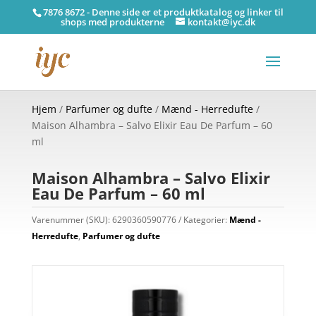
7876 8672 - Denne side er et produktkatalog og linker til
shops med produkterne
kontakt@iyc.dk
Hjem
/
Parfumer og dufte
/
Mænd - Herredufte
/
Maison Alhambra – Salvo Elixir Eau De Parfum – 60
ml
Maison Alhambra – Salvo Elixir
Eau De Parfum – 60 ml
Varenummer (SKU):
6290360590776
Kategorier:
Mænd -
Herredufte
,
Parfumer og dufte