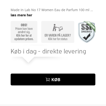
Bedømt
som
4.1
Made In Lab No 17 Women Eau de Parfum 100 ml …
ud af 5
læs mere her
baseret
på
kundebedø
mmelser
KØB