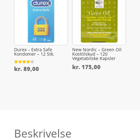
Durex – Extra Safe
New Nordic – Green Oil
Kondomer – 12 Stk.
Kosttilskud – 120
Vegetabilske Kapsler
kr.
175,00
kr.
89,00
Vurderet
4.2
ud af 5
Beskrivelse