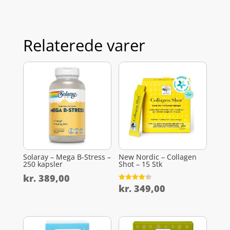
Relaterede varer
Solaray – Mega B-Stress –
New Nordic – Collagen
250 kapsler
Shot – 15 Stk
kr.
389,00
kr.
349,00
Vurderet
4.3
ud af 5