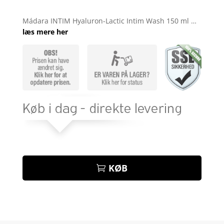
Bedømt
som
4.3
Mádara INTIM Hyaluron-Lactic Intim Wash 150 ml …
ud af 5
læs mere her
baseret
på
kundebedø
mmelser
KØB