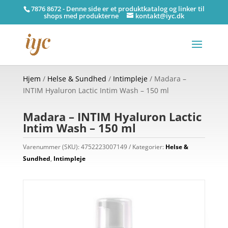
7876 8672 - Denne side er et produktkatalog og linker til
shops med produkterne
kontakt@iyc.dk
Hjem
/
Helse & Sundhed
/
Intimpleje
/ Madara –
INTIM Hyaluron Lactic Intim Wash – 150 ml
Madara – INTIM Hyaluron Lactic
Intim Wash – 150 ml
Varenummer (SKU):
4752223007149
Kategorier:
Helse &
Sundhed
,
Intimpleje