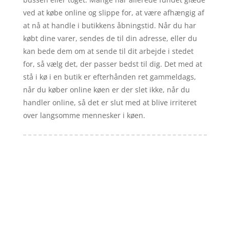
ved at købe online og slippe for, at være afhængig af
at nå at handle i butikkens åbningstid. Når du har
købt dine varer, sendes de til din adresse, eller du
kan bede dem om at sende til dit arbejde i stedet
for, så vælg det, der passer bedst til dig. Det med at
stå i kø i en butik er efterhånden ret gammeldags,
når du køber online køen er der slet ikke, når du
handler online, så det er slut med at blive irriteret
over langsomme mennesker i køen.
Forside
Artikler
iyc
Varer
Tlf: 7876 8672
Kontakt
Mail:
info@iyc.dk