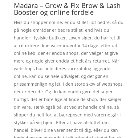
Madara – Grow & Fix Brow & Lash
Booster og online fordele
Hvis du shopper online, er du stillet lidt bedre, så du
på nogle områder er bedre stillet, end hvis du
handler I fysiske butikker. Loven siger, du har ret til
at returnere dine varer indenfor 14 dage. efter dit
online køb, der er endda shops, der vælger at give
mere og nogle giver endda et helt års returret. Når
webshops har hele deres varekatalog liggende
online, kan du se hele udvalget, og det gør en
prissammenligning let, i den store skov af webshops,
der er derude. Og du kan endda gøre det super
hurtigt, det er bare lige at finde de shop, der sælger
din vare. Tænk også på, at ved at handle online, så
slipper du helt for, at bæreposen med varerne går i
stykker på vej hjem. Efter at have afsluttet din
handel, bliver dine varer sendt til dig, eller du kan
bede dem om at sende til dit arbejde i stedet for, du