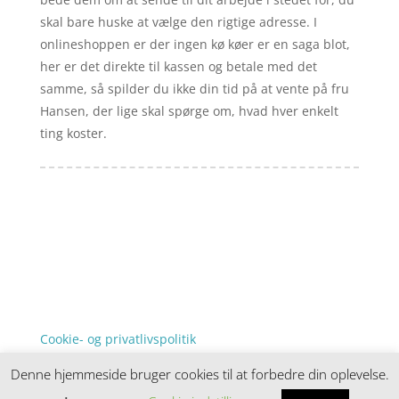
skal bare huske at vælge den rigtige adresse. I
onlineshoppen er der ingen kø køer er en saga blot,
her er det direkte til kassen og betale med det
samme, så spilder du ikke din tid på at vente på fru
Hansen, der lige skal spørge om, hvad hver enkelt
ting koster.
Forside
Artikler
iyc
Varer
Tlf: 7876 8672
Kontakt
Mail:
info@iyc.dk
Cookie- og privatlivspolitik
Kontakt
Denne hjemmeside bruger cookies til at forbedre din oplevelse.
Denne hjemmeside samler et bredt udvalg af