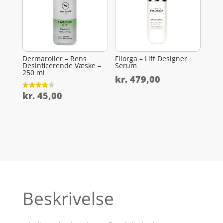
Dermaroller – Rens
Filorga – Lift Designer
Desinficerende Væske –
Serum
250 ml
kr.
479,00
kr.
45,00
Vurderet
3.8
ud af 5
Beskrivelse