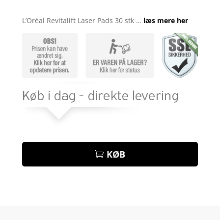
Bedømt
som
4.2
L’Oréal Revitalift Laser Pads 30 stk …
læs mere her
ud af 5
baseret
på
kundebedø
mmelser
KØB