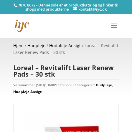
7876 8672 - Denne side er et produktkatalog og linker til
shops med produkterne
kontakt@iyc.dk
Hjem
/
Hudpleje
/
Hudpleje Ansigt
/ Loreal – Revitalift
Laser Renew Pads – 30 stk
Loreal – Revitalift Laser Renew
Pads – 30 stk
Varenummer (SKU):
3600523582990
Kategorier:
Hudpleje
,
Hudpleje Ansigt