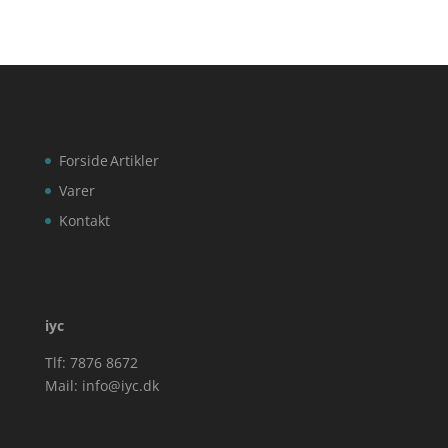
Forside
Artikler
Varer
Kontakt
iyc
Tlf: 7876 8672
Mail:
info@iyc.dk