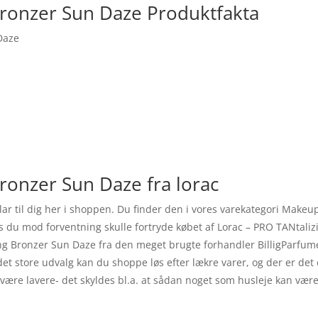
Bronzer Sun Daze Produktfakta
Daze
ronzer Sun Daze fra lorac
ar til dig her i shoppen. Du finder den i vores varekategori Makeu
hvis du mod forventning skulle fortryde købet af Lorac – PRO TANtal
g Bronzer Sun Daze fra den meget brugte forhandler BilligParfume.d
et store udvalg kan du shoppe løs efter lækre varer, og der er det
være lavere- det skyldes bl.a. at sådan noget som husleje kan vær