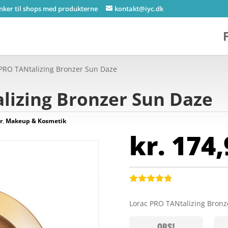
inker til shops med produkterne
kontakt@iyc.dk
 PRO TANtalizing Bronzer Sun Daze
lizing Bronzer Sun Daze
r
,
Makeup & Kosmetik
kr.
174,
Bedømt
som
4.7
Lorac PRO TANtalizing Bron
ud af 5
baseret på
kundebedø