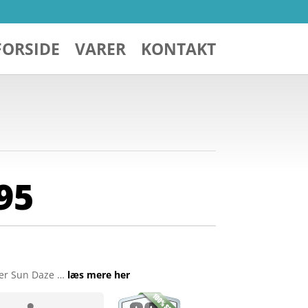
FORSIDE
VARER
KONTAKT
95
zer Sun Daze …
læs mere her