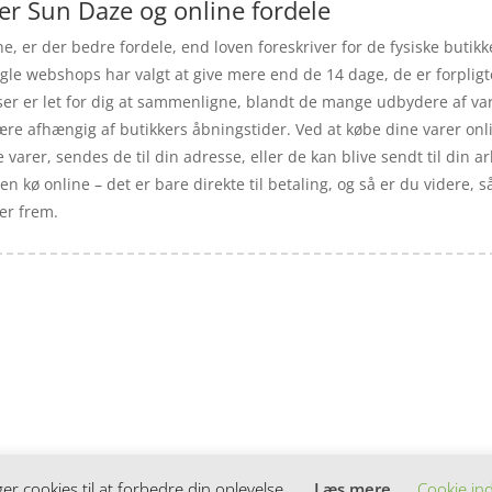
er Sun Daze og online fordele
e, er der bedre fordele, end loven foreskriver for de fysiske butik
gle webshops har valgt at give mere end de 14 dage, de er forpligte
lser er let for dig at sammenligne, blandt de mange udbydere af var
re afhængig af butikkers åbningstider. Ved at købe dine varer onli
varer, sendes de til din adresse, eller de kan blive sendt til din ar
n kø online – det er bare direkte til betaling, og så er du videre, 
ter frem.
 cookies til at forbedre din oplevelse.
Læs mere
Cookie ind