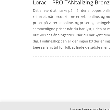
Lorac – PRO TANtalizing Bronz
Det er værd at huske på, når der shoppes onlin
returret. når produkterne er købt online, og no
priser på varerne online, og priser og betinge
sammenligne priser når du har lyst, uden at væ
butikkernes åbningstider. Når du har købt dine 
dig. I onlineshoppen er der ingen kø der er inge
tage så lang tid for folk at finde de sidste møn
Forside
Artikler
iyc
Varer
Tlf: 7876 8672
Kontakt
Mail:
info@iyc.dk
Cookie- og privatlivspolitik
Kontakt
Denne hjemmeside bruger