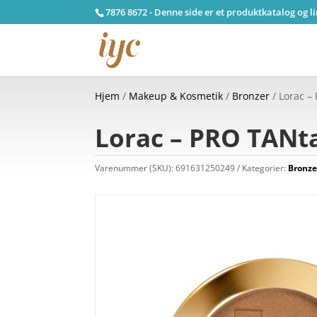
7876 8672 - Denne side er et produktkatalog og l
Hjem
/
Makeup & Kosmetik
/
Bronzer
/ Lorac –
Lorac – PRO TANta
Varenummer (SKU):
691631250249
Kategorier:
Bronze