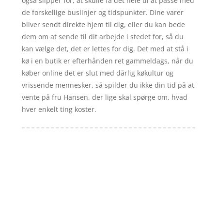
også slipper for, at skulle få det hele til at passe med
de forskellige buslinjer og tidspunkter. Dine varer
bliver sendt direkte hjem til dig, eller du kan bede
dem om at sende til dit arbejde i stedet for, så du
kan vælge det, det er lettes for dig. Det med at stå i
kø i en butik er efterhånden ret gammeldags, når du
køber online det er slut med dårlig køkultur og
vrissende mennesker, så spilder du ikke din tid på at
vente på fru Hansen, der lige skal spørge om, hvad
hver enkelt ting koster.
Forside
Artikler
iyc
Varer
Tlf: 7876 8672
Kontakt
Mail:
info@iyc.dk