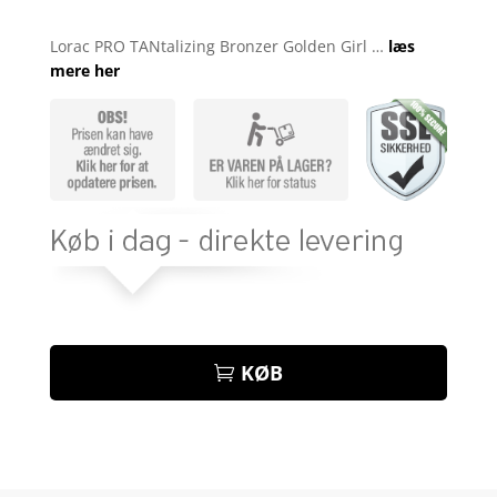
Bedømt
som
4.9
Lorac PRO TANtalizing Bronzer Golden Girl …
læs
ud af 5
mere her
baseret på
kundebedøm
melser
KØB