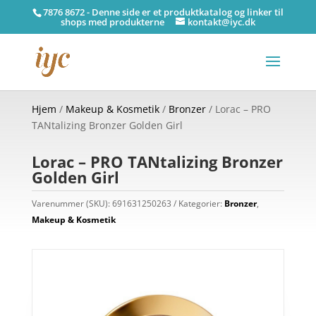
7876 8672 - Denne side er et produktkatalog og linker til
shops med produkterne
kontakt@iyc.dk
Hjem
/
Makeup & Kosmetik
/
Bronzer
/ Lorac – PRO
TANtalizing Bronzer Golden Girl
Lorac – PRO TANtalizing Bronzer
Golden Girl
Varenummer (SKU):
691631250263
Kategorier:
Bronzer
,
Makeup & Kosmetik