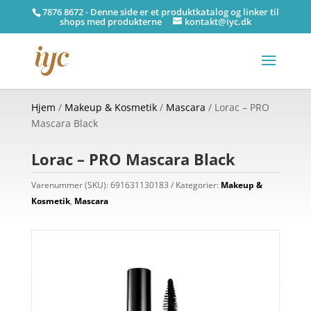
7876 8672 - Denne side er et produktkatalog og linker til
shops med produkterne
kontakt@iyc.dk
Hjem
/
Makeup & Kosmetik
/
Mascara
/ Lorac – PRO
Mascara Black
Lorac – PRO Mascara Black
Varenummer (SKU):
691631130183
Kategorier:
Makeup &
Kosmetik
,
Mascara