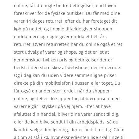
online, får du nogle bedre betingelser, end loven
foreskriver for de fysiske butikker. Du får med dine
varer 14 dages returret. efter du har foretaget dit
køb på nettet, og i nogle tilfælde giver shoppen
endda mere og nogle giver endda et helt års
returret. Oveni returretten har du online også et ret
stort udvalg af varer og shops, og det er let at
gennemskue, hvilken pris og betingelser der er
bedst, i den store skov af webshops, der er derude.
Og i dag kan du uden videre sammenligne priser
direkte på din mobiltelefon i bussen eller toget. Du
får også en anden stor fordel, når du shopper
online, og det er du slipper for, at bæreposen med
varerne går i stykker på vej hjem. Efter at have
afsluttet din handel, bliver dine varer sendt til dig,
eller de kan blive sendt til din arbejdsplads, så du
kan frit vælge den løsning, der er bedst for dig. Glem
alt om at stå i kø, hvor ekspedienten lige skal ringe til