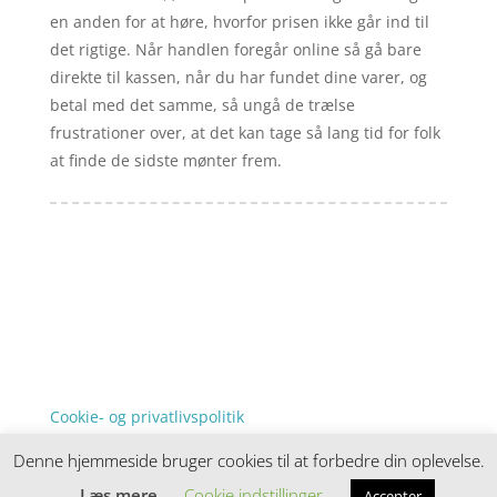
en anden for at høre, hvorfor prisen ikke går ind til
det rigtige. Når handlen foregår online så gå bare
direkte til kassen, når du har fundet dine varer, og
betal med det samme, så ungå de trælse
frustrationer over, at det kan tage så lang tid for folk
at finde de sidste mønter frem.
Forside
Artikler
iyc
Varer
Tlf: 7876 8672
Kontakt
Mail:
info@iyc.dk
Cookie- og privatlivspolitik
Kontakt
Denne hjemmeside bruger cookies til at forbedre din oplevelse.
Denne hjemmeside samler et bredt udvalg af
spændende varer. Siden er et affiiliatesite, og nogle
Læs mere
Cookie indstillinger
Accepter