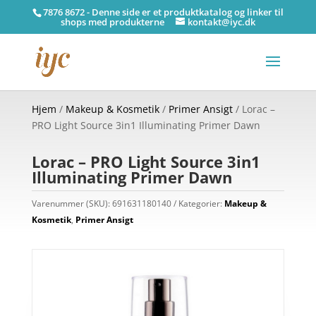
7876 8672 - Denne side er et produktkatalog og linker til
shops med produkterne
kontakt@iyc.dk
Hjem
/
Makeup & Kosmetik
/
Primer Ansigt
/ Lorac –
PRO Light Source 3in1 Illuminating Primer Dawn
Lorac – PRO Light Source 3in1
Illuminating Primer Dawn
Varenummer (SKU):
691631180140
Kategorier:
Makeup &
Kosmetik
,
Primer Ansigt