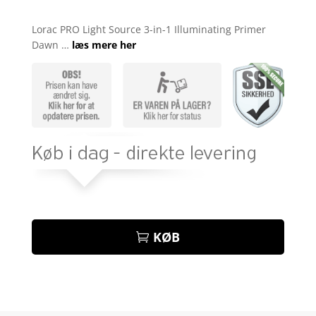
Bedømt
som
3.9
Lorac PRO Light Source 3-in-1 Illuminating Primer
ud af 5
Dawn …
læs mere her
baseret
på
kundebed
ømmelse
r
KØB