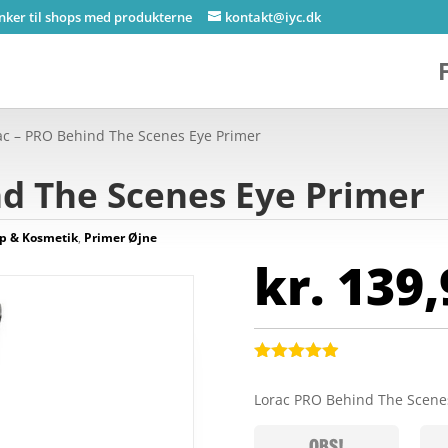
inker til shops med produkterne
kontakt@iyc.dk
ac – PRO Behind The Scenes Eye Primer
nd The Scenes Eye Primer
p & Kosmetik
,
Primer Øjne
kr.
139,
Bedømt
som
4.9
Lorac PRO Behind The Scene
ud af 5
baseret på
kundebedøm