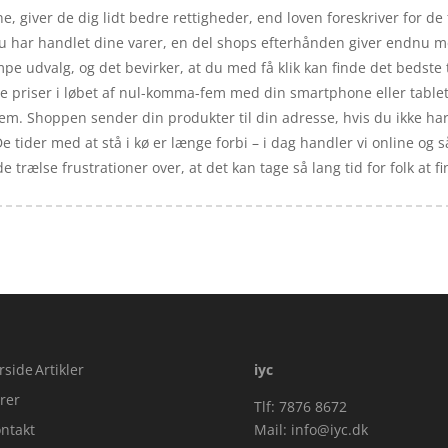
, giver de dig lidt bedre rettigheder, end loven foreskriver for de
du har handlet dine varer, en del shops efterhånden giver endnu me
pe udvalg, og det bevirker, at du med få klik kan finde det bedste
priser i løbet af nul-komma-fem med din smartphone eller tablet. 
m. Shoppen sender din produkter til din adresse, hvis du ikke har 
e tider med at stå i kø er længe forbi – i dag handler vi online og s
trælse frustrationer over, at det kan tage så lang tid for folk at 
rside
Artikler
iyc
rer
Tlf: 7876 8672
ntakt
Mail:
info@iyc.dk