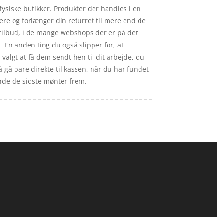
 fysiske butikker. Produkter der handles i en
re og forlænger din returret til mere end de
 tilbud, i de mange webshops der er på det
En anden ting du også slipper for, at
valgt at få dem sendt hen til dit arbejde, du
å gå bare direkte til kassen, når du har fundet
finde de sidste mønter frem.