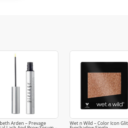
abeth Arden – Prevage
Wet n Wild – Color Icon Gli
ical Lash And Brow Serum –
Eyeshadow Single –