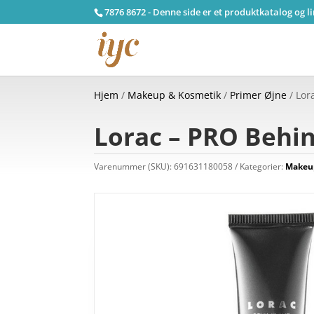
7876 8672 - Denne side er et produktkatalog og l
Hjem
/
Makeup & Kosmetik
/
Primer Øjne
/ Lor
Lorac – PRO Behi
Varenummer (SKU):
691631180058
Kategorier:
Makeu