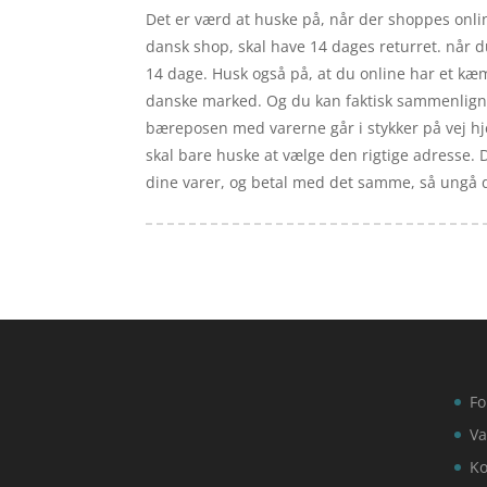
Det er værd at huske på, når der shoppes online
dansk shop, skal have 14 dages returret. når 
14 dage. Husk også på, at du online har et kæm
danske marked. Og du kan faktisk sammenligne 
bæreposen med varerne går i stykker på vej hje
skal bare huske at vælge den rigtige adresse. D
dine varer, og betal med det samme, så ungå de 
Fo
Va
Ko