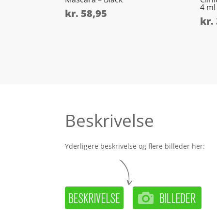
4 ml
kr.
58,95
kr.
Beskrivelse
Yderligere beskrivelse og flere billeder her: