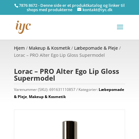
7876 8672 - Denne side er et produktkatalog og linker til
shops med produkterne
kontakt@iyc.dk
Hjem
/
Makeup & Kosmetik
/
Læbepomade & Pleje
/
Lorac – PRO Alter Ego Lip Gloss Supermodel
Lorac – PRO Alter Ego Lip Gloss
Supermodel
Varenummer (SKU):
691631110857
Kategorier:
Læbepomade
& Pleje
,
Makeup & Kosmetik