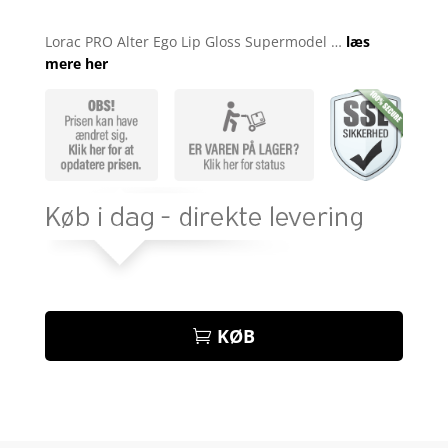
Bedømt
som
4.9
Lorac PRO Alter Ego Lip Gloss Supermodel …
læs
ud af 5
mere her
baseret på
kundebedøm
melser
KØB