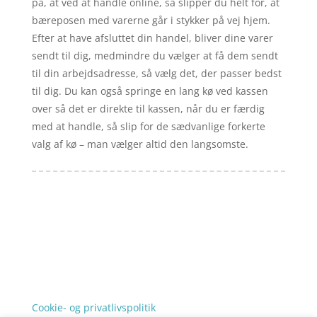
på, at ved at handle online, så slipper du helt for, at
bæreposen med varerne går i stykker på vej hjem.
Efter at have afsluttet din handel, bliver dine varer
sendt til dig, medmindre du vælger at få dem sendt
til din arbejdsadresse, så vælg det, der passer bedst
til dig. Du kan også springe en lang kø ved kassen
over så det er direkte til kassen, når du er færdig
med at handle, så slip for de sædvanlige forkerte
valg af kø – man vælger altid den langsomste.
Forside
Artikler
iyc
Varer
Tlf: 7876 8672
Kontakt
Mail:
info@iyc.dk
Cookie- og privatlivspolitik