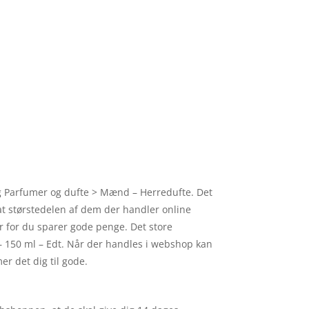
mlig Parfumer og dufte > Mænd – Herredufte. Det
 at størstedelen af dem der handler online
r for du sparer gode penge. Det store
a – 150 ml – Edt. Når der handles i webshop kan
r det dig til gode.