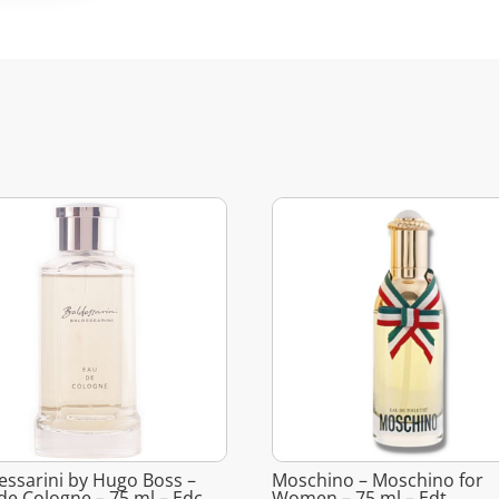
essarini by Hugo Boss –
Moschino – Moschino for
de Cologne – 75 ml – Edc
Women – 75 ml – Edt