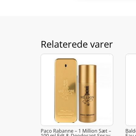
Relaterede varer
Paco Rabanne – 1 Million Sæt –
Bald
100 ml Edt & Deodorant Spray
Eau 