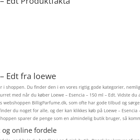
– Edt Produktfakta
– Edt fra loewe
 her i shoppen. Du finder den i en vores rigtig gode kategorier, ne
returret med når du køber Loewe – Esencia – 150 ml – Edt. Vidste du
os webshoppen BilligParfume.dk, som ofte har gode tilbud og sørge
 finder du noget for alle, og der kan klikkes køb på Loewe – Esenci
bshoppen sparer de penge som en almindelig butik bruger, så komme
 og online fordele