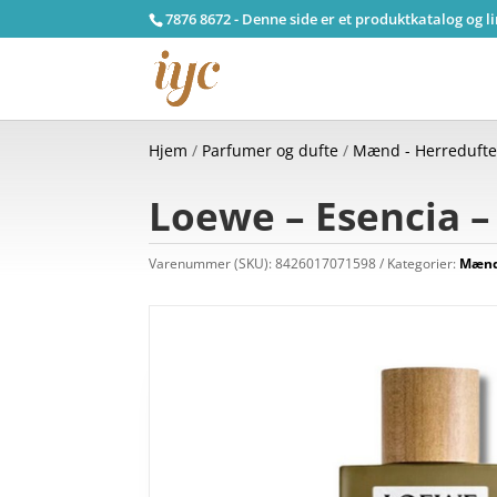
7876 8672 - Denne side er et produktkatalog og l
Hjem
/
Parfumer og dufte
/
Mænd - Herreduft
Loewe – Esencia –
Varenummer (SKU):
8426017071598
Kategorier:
Mænd 