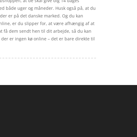
ebshoppen, at de skal give dig 14 dages
 med både uger og måneder. Husk også på, at du
s der er på det danske marked. Og du kan
line, er du slipper for, at være afhængig af at
at få dem sendt hen til dit arbejde, så du kan
der er ingen kø online – det er bare direkte til