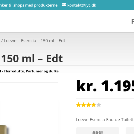
inker til shops med produkterne
kontakt@iyc.dk
e
/ Loewe – Esencia – 150 ml – Edt
 150 ml – Edt
- Herredufte
,
Parfumer og dufte
kr.
1.19
Bedømt
som
3.8
Loewe Esencia Eau de Toilet
ud af 5
baseret
på