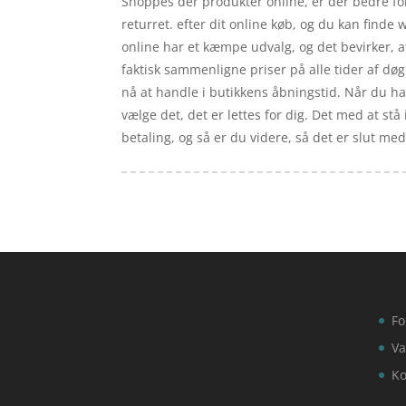
Shoppes der produkter online, er der bedre for
returret. efter dit online køb, og du kan fin
online har et kæmpe udvalg, og det bevirker, 
faktisk sammenligne priser på alle tider af døg
nå at handle i butikkens åbningstid. Når du har
vælge det, det er lettes for dig. Det med at st
betaling, og så er du videre, så det er slut me
Fo
Va
Ko