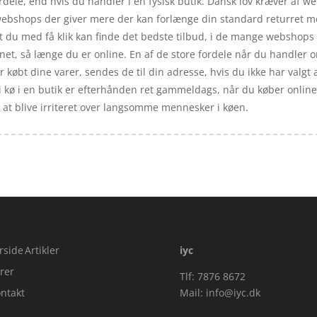
dele, end hvis du handler i en fysisk butik. Dansk lov kræver af w
de webshops der giver mere der kan forlænge din standard returret
at du med få klik kan finde det bedste tilbud, i de mange webshop
net, så længe du er online. En af de store fordele når du handler on
 købt dine varer, sendes de til din adresse, hvis du ikke har valgt 
å i kø i en butik er efterhånden ret gammeldags, når du køber online 
d at blive irriteret over langsomme mennesker i køen.
rside
Artikler
iyc
rer
Tlf: 7876 8672
ntakt
Mail:
info@iyc.dk