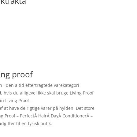
ktfakta
ing proof
i den altid eftertragtede varekategori
hvis du alligevel ikke skal bruge Living Proof
n Living Proof –
 at have de rigtige varer på hylden. Det store
ing Proof – PerfectÂ HairÂ DayÂ ConditionerÂ –
ifter til en fysisk butik.