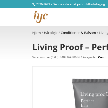
7876 8672 - Denne side er et produktkatalog og l
Hjem
/
Hårpleje
/
Conditioner & Balsam
/ Livin
Living Proof – Pe
Varenummer (SKU):
840216930636
Kategorier:
Condit