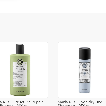
a Nila – Structure Repair
Maria Nila – Invisidry Dry
itioner – 300 ml
Shampoo – 250 ml