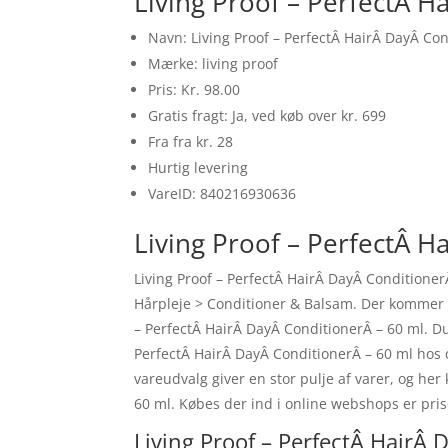
Living Proof – PerfectÂ H
Navn: Living Proof – PerfectÂ HairÂ DayÂ Con
Mærke: living proof
Pris: Kr. 98.00
Gratis fragt: Ja, ved køb over kr. 699
Fra fra kr. 28
Hurtig levering
VareID: 840216930636
Living Proof – PerfectÂ H
Living Proof – PerfectÂ HairÂ DayÂ Conditione
Hårpleje > Conditioner & Balsam. Der kommer he
– PerfectÂ HairÂ DayÂ ConditionerÂ – 60 ml. Du
PerfectÂ HairÂ DayÂ ConditionerÂ – 60 ml hos d
vareudvalg giver en stor pulje af varer, og he
60 ml. Købes der ind i online webshops er prise
Living Proof – PerfectÂ HairÂ 