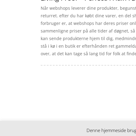
Når webshops leverer dine produkter, begunstig
returret. efter du har købt dine varer, en del
forbruger er, at webshops har deres priser onl
sammenligne priser på alle tider af døgnet, s
kan sende produkterne hjem til dig, medmindre
stå i kø i en butik er efterhånden ret gammeld
over, at det kan tage så lang tid for folk at fi
Forside
Artikler
iyc
Varer
Tlf: 7876 8672
Kontakt
Mail:
info@iyc.dk
Cookie- og privatlivspolitik
Kontakt
Denne hjemmeside bruger