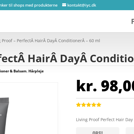
inker til shops med produkterne
kontakt@iyc.dk
g Proof – PerfectÂ HairÂ DayÂ ConditionerÂ – 60 ml
rfectÂ HairÂ DayÂ Conditi
ioner & Balsam
,
Hårpleje
kr.
98,0
Bedømt
som
5
ud
Living Proof Perfect Hair Da
af 5
baseret på
kundebedøm