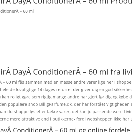
airÂ DayÂ ConditionerÂ – 60 ml Produ
ditionerÂ – 60 ml
airÂ DayÂ ConditionerÂ – 60 ml fra liv
rÂ – 60 ml fås sammen med en masse andre varer lige her i shoppen 
le de lovpligtige 14 dages returret der giver dig en god sikkerhed, 
 kan roligt gøre som rigtig mange andre har gjort før dig og købe di
en populære shop BilligParfume.dk, der har forstået vigtigheden af
r kan du shoppe løs efter lækre varer, det kan jo passende være Liv
rne mere attraktive end i butikkerne- fordi webshoppen ikke har udg
DayÂ ConditionerÂ – 60 ml og online fordele