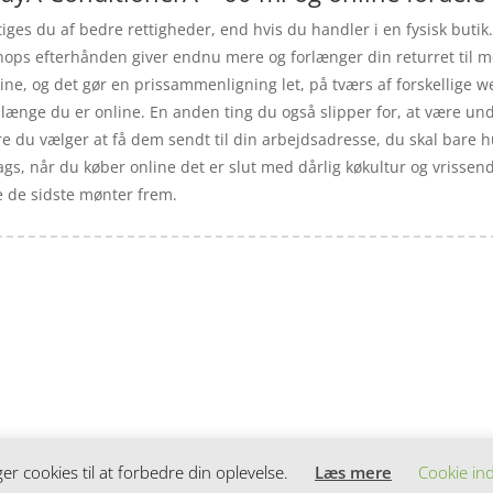
es du af bedre rettigheder, end hvis du handler i en fysisk butik
 shops efterhånden giver endnu mere og forlænger din returret til m
ine, og det gør en prissammenligning let, på tværs af forskellige
å længe du er online. En anden ting du også slipper for, at være 
 du vælger at få dem sendt til din arbejdsadresse, du skal bare h
ags, når du køber online det er slut med dårlig køkultur og vrisse
nde de sidste mønter frem.
 cookies til at forbedre din oplevelse.
Læs mere
Cookie ind