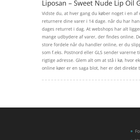
Liposan – Sweet Nude Lip Oil G
Vidste du, at hver gang du køber noget i en af
returnere dine varer i 14 dage. når du har hand
dages returret i dag. At webshops har alt ligge
mange udbydere af varer, der findes online. Det
store fordele når du handler online, er du slipp
som f.eks. Postnord eller GLS sender varerne 
rigtige adresse. Glem alt om at stå i kø, hvor e
online køer er en saga blot, her er det direkte
Fo