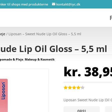
inker til shops med produkterne
kontakt@iyc.dk
eje
/ Liposan – Sweet Nude Lip Oil Gloss – 5,5 ml
de Lip Oil Gloss – 5,5 ml
pomade & Pleje
,
Makeup & Kosmetik
kr.
38,9
Bedømt
som
4.2
Liposan Sweet Nude Lip Oil 
ud af 5
baseret
på