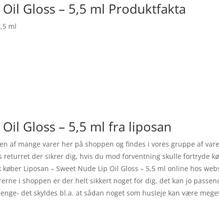
Oil Gloss – 5,5 ml Produktfakta
5,5 ml
Oil Gloss – 5,5 ml fra liposan
er en af mange varer her på shoppen og findes i vores gruppe af v
es returret der sikrer dig, hvis du mod forventning skulle fortryde k
k køber Liposan – Sweet Nude Lip Oil Gloss – 5,5 ml online hos we
 varerne i shoppen er der helt sikkert noget for dig, det kan jo pass
enge- det skyldes bl.a. at sådan noget som husleje kan være meget