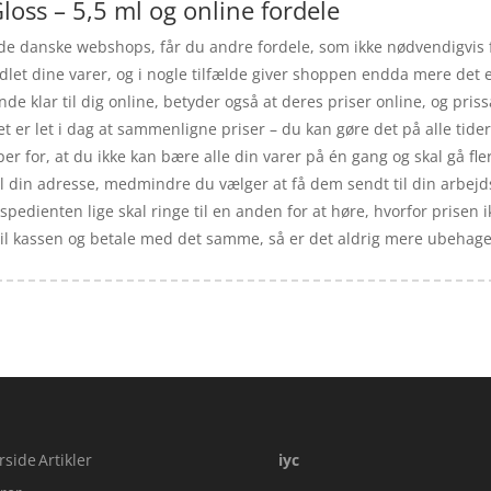
loss – 5,5 ml og online fordele
 de danske webshops, får du andre fordele, som ikke nødvendigvis f
let dine varer, og i nogle tilfælde giver shoppen endda mere det er 
nde klar til dig online, betyder også at deres priser online, og pri
 er let i dag at sammenligne priser – du kan gøre det på alle tider
er for, at du ikke kan bære alle din varer på én gang og skal gå fler
til din adresse, medmindre du vælger at få dem sendt til din arbej
kspedienten lige skal ringe til en anden for at høre, hvorfor prisen i
 til kassen og betale med det samme, så er det aldrig mere ubehaget v
rside
Artikler
iyc