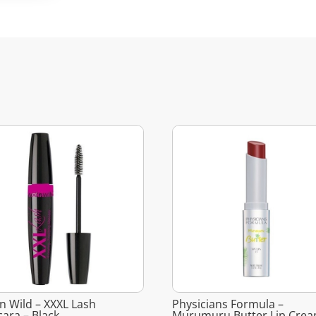
n Wild – XXXL Lash
Physicians Formula –
ara – Black
Murumuru Butter Lip Crea