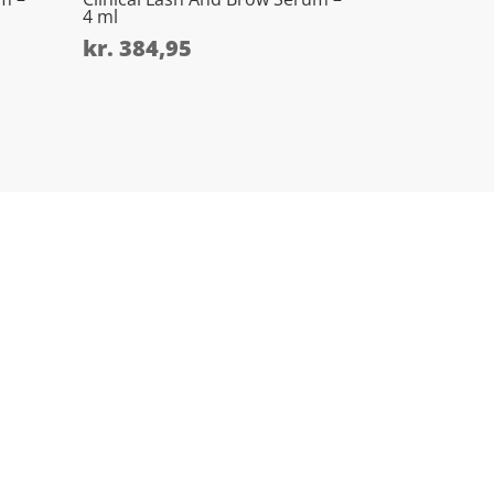
4 ml
kr.
384,95