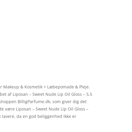
arer Makeup & Kosmetik > Læbepomade & Pleje.
øbet af Liposan – Sweet Nude Lip Oil Gloss – 5,5
bshoppen BilligParfume.dk, som giver dig det
ende være Liposan – Sweet Nude Lip Oil Gloss –
 lavere, da en god beliggenhed ikke er