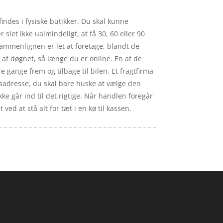
indes i fysiske butikker. Du skal kunne
slet ikke ualmindeligt, at få 30, 60 eller 90
ssammenlignen er let at foretage, blandt de
 af døgnet, så længe du er online. En af de
e gange frem og tilbage til bilen. Et fragtfirma
dsadresse, du skal bare huske at vælge den
kke går ind til det rigtige. Når handlen foregår
ed at stå alt for tæt i en kø til kassen.