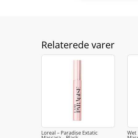
Relaterede varer
Loreal – Paradise Extatic
Wet 
Mascara – Black
Masc