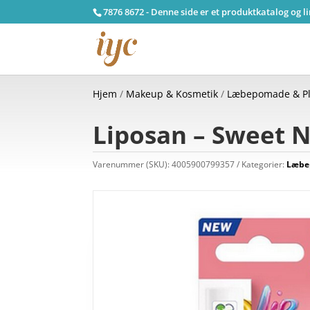
7876 8672 - Denne side er et produktkatalog og l
Hjem
/
Makeup & Kosmetik
/
Læbepomade & Pl
Liposan – Sweet Nu
Varenummer (SKU):
4005900799357
Kategorier:
Læbe