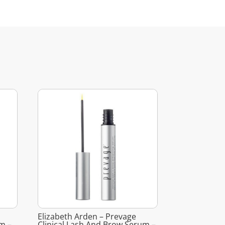
Elizabeth Arden – Prevage
m –
Clinical Lash And Brow Serum –