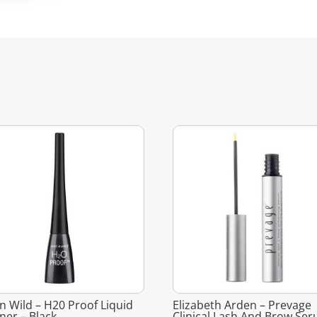
n Wild – H20 Proof Liquid
Elizabeth Arden – Prevage
iner – Black
Clinical Lash And Brow Se