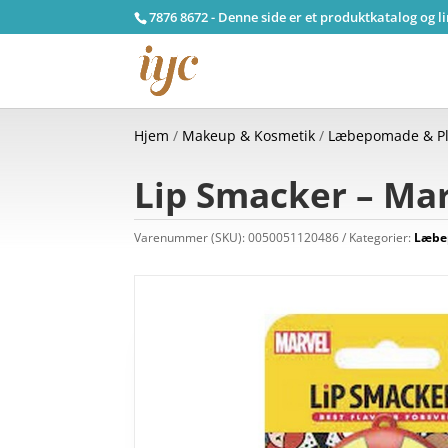
7876 8672 - Denne side er et produktkatalog og l
Hjem
/
Makeup & Kosmetik
/
Læbepomade & Pl
Lip Smacker – Mar
Varenummer (SKU):
0050051120486
Kategorier:
Læbe