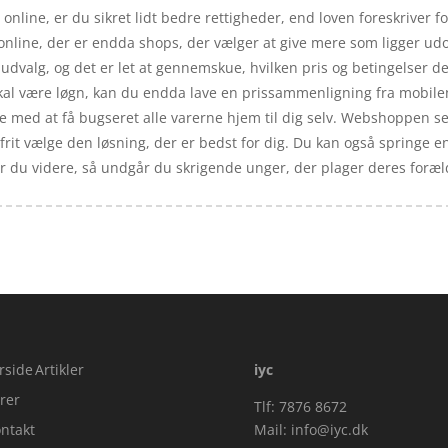
online, er du sikret lidt bedre rettigheder, end loven foreskriver f
online, der er endda shops, der vælger at give mere som ligger udo
 udvalg, og det er let at gennemskue, hvilken pris og betingelser d
kal være løgn, kan du endda lave en prissammenligning fra mobilen
je med at få bugseret alle varerne hjem til dig selv. Webshoppen sen
 frit vælge den løsning, der er bedst for dig. Du kan også springe 
å er du videre, så undgår du skrigende unger, der plager deres foræ
rside
Artikler
iyc
rer
Tlf: 7876 8672
ntakt
Mail:
info@iyc.dk