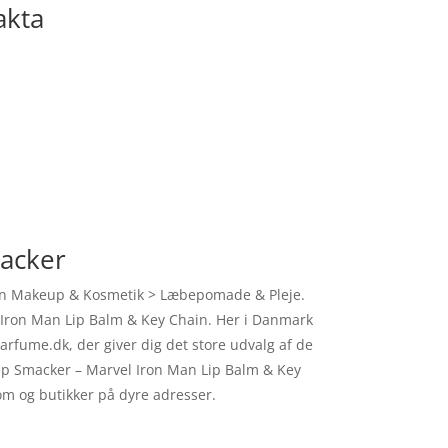
akta
macker
rien Makeup & Kosmetik > Læbepomade & Pleje.
el Iron Man Lip Balm & Key Chain. Her i Danmark
rfume.dk, der giver dig det store udvalg af de
e Lip Smacker – Marvel Iron Man Lip Balm & Key
oom og butikker på dyre adresser.