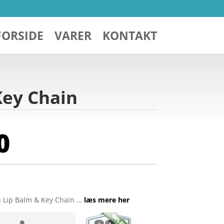
FORSIDE
VARER
KONTAKT
Key Chain
0
n Lip Balm & Key Chain …
læs mere her