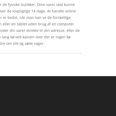
or de fysiske butikker. Dine varer skal kunne
ver de lovpligtige 14 dage. At handle online
er er bedst, når man kan se de forskellige
 eller en tablet uden brug af en computer.
der din varer direkte til din adresse, eller de
en lang kø ved kassen over der er ingen kø
ldre om slik og søde sager.