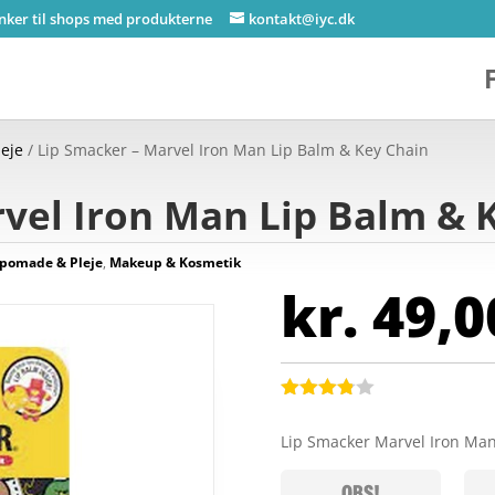
inker til shops med produkterne
kontakt@iyc.dk
eje
/ Lip Smacker – Marvel Iron Man Lip Balm & Key Chain
vel Iron Man Lip Balm & 
pomade & Pleje
,
Makeup & Kosmetik
kr.
49,0
Bedømt
som
3.8
Lip Smacker Marvel Iron Ma
ud af 5
baseret
på