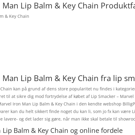
n Man Lip Balm & Key Chain Produktf
lm & Key Chain
n Man Lip Balm & Key Chain fra lip s
 Chain kan på grund af dens store popularitet nu findes i katego
et til at sikre dig mod fortrydelse af købet af Lip Smacker – Marv
arvel Iron Man Lip Balm & Key Chain i den kendte webshop BilligPa
 varer kan du helt sikkert finde noget du kan li, som jo fx kan vær
 lavere- og det lader sig gøre, når man ikke skal betale til showr
 Lip Balm & Key Chain og online fordele