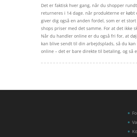
Det er faktisk hver gang, når du shopper rundt 
returneres i 14 dage. når produkterne er købt 
giver dig også en anden fordel, som er et stort
shops priser med det samme. For at det ikke s
Når du handler online er du også fri for, at dø
kan blive sendt til din arbejdsplads, så du kan
online – det er bare direkte til betaling, og s
Fo
Va
Ko