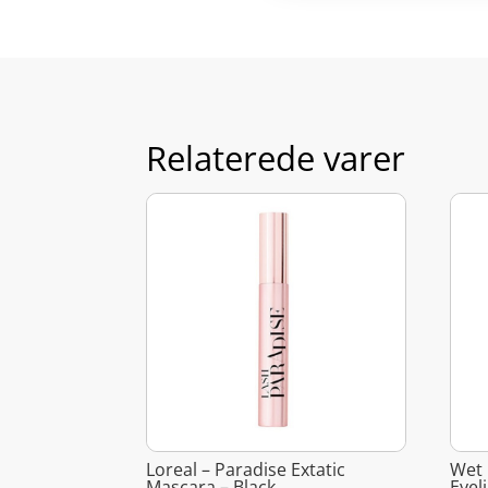
Relaterede varer
Loreal – Paradise Extatic
Wet 
Mascara – Black
Eyel