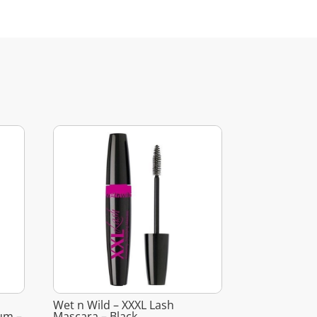
Wet n Wild – XXXL Lash
rum –
Mascara – Black