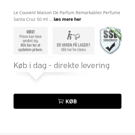
Bedømt
som
4.2
Le Couvent Maison De Parfum Remarkables Perfume
ud af 5
Santa Cruz 50 ml …
læs mere her
baseret
på
kundebedø
mmelser
KØB