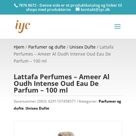
7876 8672 - Denne side er et produktkatalog og linker til
shops med produkterne
kontakt@iyc.dk
Hjem
/
Parfumer og dufte
/
Unisex Dufte
/ Lattafa
Perfumes – Ameer Al Oudh Intense Oud Eau De
Parfum – 100 ml
Lattafa Perfumes – Ameer Al
Oudh Intense Oud Eau De
Parfum – 100 ml
Varenummer (SKU):
6291107458571
Kategorier:
Parfumer og
dufte
,
Unisex Dufte