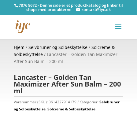
7876 8672 - Denne side er et produktkatalog og linker til
shops med produkterne
kontakt@iyc.dk
Hjem
/
Selvbruner og Solbeskyttelse
/
Solcreme &
Solbeskyttelse
/ Lancaster – Golden Tan Maximizer
After Sun Balm – 200 ml
Lancaster – Golden Tan
Maximizer After Sun Balm – 200
ml
Varenummer (SKU):
3614227914179
Kategorier:
Selvbruner
og Solbeskyttelse
,
Solcreme & Solbeskyttelse