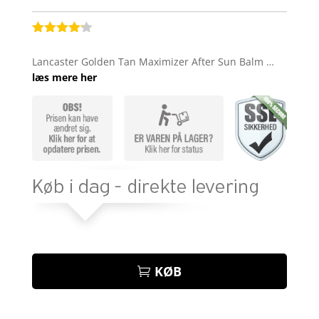
Bedømt
som
4.1
Lancaster Golden Tan Maximizer After Sun Balm …
ud af 5
læs mere her
baseret
på
kundebedø
mmelser
KØB