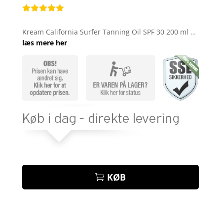
Bedømt
som
5
ud
Kream California Surfer Tanning Oil SPF 30 200 ml …
af 5
læs mere her
baseret på
kundebedøm
melser
KØB