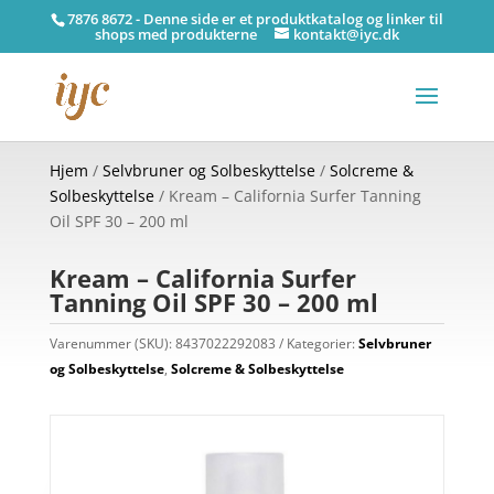
7876 8672 - Denne side er et produktkatalog og linker til
shops med produkterne
kontakt@iyc.dk
Hjem
/
Selvbruner og Solbeskyttelse
/
Solcreme &
Solbeskyttelse
/ Kream – California Surfer Tanning
Oil SPF 30 – 200 ml
Kream – California Surfer
Tanning Oil SPF 30 – 200 ml
Varenummer (SKU):
8437022292083
Kategorier:
Selvbruner
og Solbeskyttelse
,
Solcreme & Solbeskyttelse