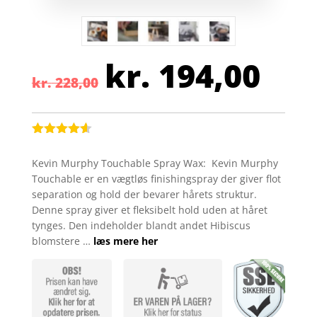
kr.
194,00
Den
Den
kr.
228,00
oprindelige
aktu
pris
pris
var:
er:
kr. 228,00.
kr. 
Bedømt
som
4.5
Kevin Murphy Touchable Spray Wax: Kevin Murphy
ud af 5
Touchable er en vægtløs finishingspray der giver flot
baseret
på
separation og hold der bevarer hårets struktur.
kundebedø
Denne spray giver et fleksibelt hold uden at håret
mmelser
tynges. Den indeholder blandt andet Hibiscus
blomstere …
læs mere her