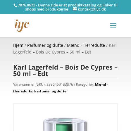
7876 8672 - Denne side er et produktkatalog og linker til
shops med produkterne
kontakt@iyc.dk
Hjem
/
Parfumer og dufte
/
Mænd - Herredufte
/ Karl
Lagerfeld – Bois De Cypres – 50 ml – Edt
Karl Lagerfeld – Bois De Cypres –
50 ml – Edt
Varenummer (SKU):
3386460133876
Kategorier:
Mænd -
Herredufte
,
Parfumer og dufte