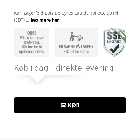
Bedømt
som
4.2
Karl Lagerfeld Bois De Cyres Eau de Toilette 50 ml
ud af 5
(EDT) …
læs mere her
baseret
på
kundebedø
mmelser
KØB