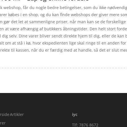
k webshop, får du nogle bedre betingelser, som du ikke nødvendigv
e varer købes i en shop, og du kan finde webshops der giver mere so
m gør det let at sammenligne priser, når man kan se de forskelli
en at være afhængig af butikkers åbningstider. Den helt stort forde
dig selv. Dine varer bliver sendt direkte hjem til dig, eller de kan b
 om at stå i kø, hvor ekspedienten lige skal ringe til en anden for a
direkte til kassen, når du er færdig med at handle, så det er slut 
rside
Artikler
iyc
rer
Tlf: 7876 8672