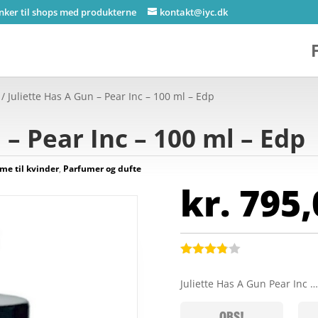
inker til shops med produkterne
kontakt@iyc.dk
/ Juliette Has A Gun – Pear Inc – 100 ml – Edp
 – Pear Inc – 100 ml – Edp
me til kvinder
,
Parfumer og dufte
kr.
795,
Bedømt
som
3.8
Juliette Has A Gun Pear Inc 
ud af 5
baseret
på