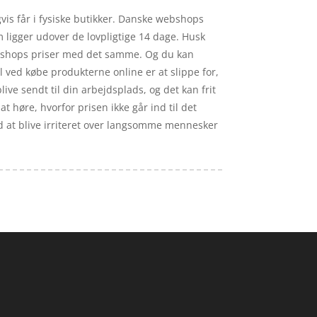
is får i fysiske butikker. Danske webshops
m ligger udover de lovpligtige 14 dage. Husk
ge shops priser med det samme. Og du kan
l ved købe produkterne online er at slippe for,
live sendt til din arbejdsplads, og det kan frit
t høre, hvorfor prisen ikke går ind til det
med at blive irriteret over langsomme mennesker