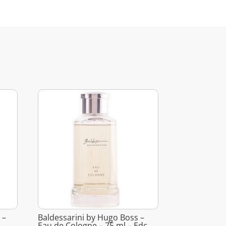
 –
Baldessarini by Hugo Boss –
Eau de Cologne – 75 ml – Edc