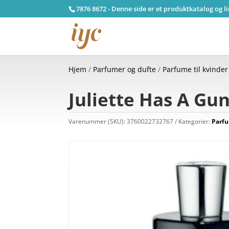
7876 8672 - Denne side er et produktkatalog og l
Hjem
/
Parfumer og dufte
/
Parfume til kvinder
Juliette Has A Gun
Varenummer (SKU):
3760022732767
Kategorier:
Parfu