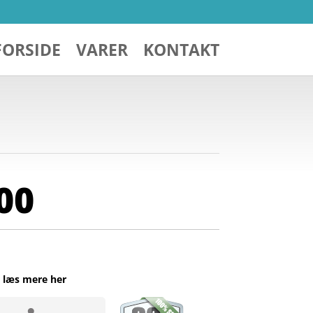
FORSIDE
VARER
KONTAKT
00
…
læs mere her