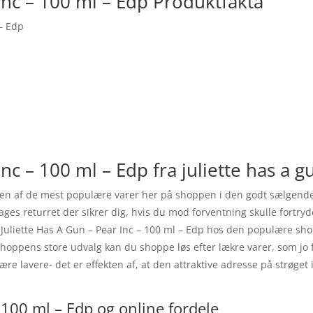
 Inc – 100 ml – Edp Produktfakta
 – Edp
Inc – 100 ml – Edp fra juliette has a g
er en af de mest populære varer her på shoppen i den godt sælgende
dages returret der sikrer dig, hvis du mod forventning skulle fortryd
 Juliette Has A Gun – Pear Inc – 100 ml – Edp hos den populære sho
hoppens store udvalg kan du shoppe løs efter lækre varer, som jo f
ære lavere- det er effekten af, at den attraktive adresse på strøg
 100 ml – Edp og online fordele