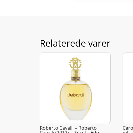
Relaterede varer
Roberto Cavalli – Roberto
Caro
Cavalli (2012) – 75 ml – Edp
ml –