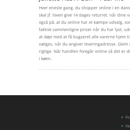
Hver eneste gang, du shopper online i en dans
skal jf. loven give 14 dages returret. når din
også på, at du online har et kæmpe udvalg, so
faktisk sammenligne priser når du har lyst, ud
at døje med at få bugseret alle varerne hjem til 
vælges, når du angiver leveringadresse. Glem alt
rigtige. Når handlen foregår online så det er 
i køen.
Fo
Va