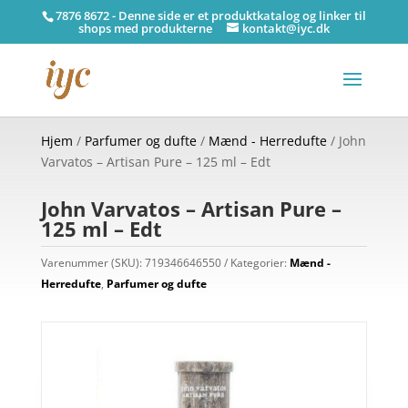
7876 8672 - Denne side er et produktkatalog og linker til
shops med produkterne
kontakt@iyc.dk
Hjem
/
Parfumer og dufte
/
Mænd - Herredufte
/ John
Varvatos – Artisan Pure – 125 ml – Edt
John Varvatos – Artisan Pure –
125 ml – Edt
Varenummer (SKU):
719346646550
Kategorier:
Mænd -
Herredufte
,
Parfumer og dufte