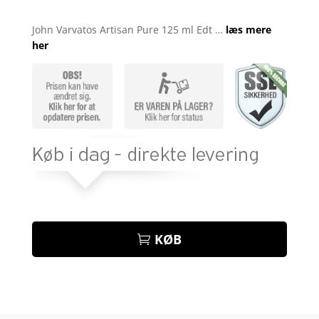
Bedømt
som
4.3
John Varvatos Artisan Pure 125 ml Edt …
læs mere
ud af 5
her
baseret
på
kundebedø
mmelser
KØB