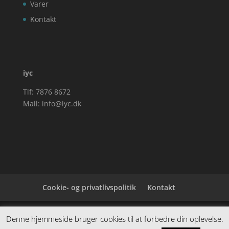
Varer
Kontakt
iyc
Tlf: 7876 8672
Mail:
info@iyc.dk
Cookie- og privatlivspolitik
Kontakt
Denne hjemmeside samler et bredt udvalg af
Denne hjemmeside bruger cookies til at forbedre din oplevelse.
spændende varer. Siden er et affiiliatesite, og nogle