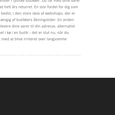
andler I fysiske butikker. Du får med dine varer
 helt års returret. En stor fordel for dig som
 bedst, i den store skov af webshops, der er
fhængig af butikkers åbningstider. En anden
levere dine varer til din adresse, alternativt
 i kø i en butik – det er slut nu, når du
t med at blive irriteret over langsomme