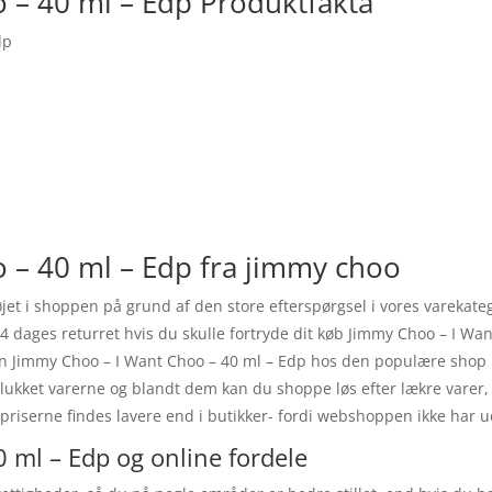
 – 40 ml – Edp Produktfakta
dp
 – 40 ml – Edp fra jimmy choo
øjet i shoppen på grund af den store efterspørgsel i vores varekate
 14 dages returret hvis du skulle fortryde dit køb Jimmy Choo – I Wa
din Jimmy Choo – I Want Choo – 40 ml – Edp hos den populære shop 
lukket varerne og blandt dem kan du shoppe løs efter lækre varer,
riserne findes lavere end i butikker- fordi webshoppen ikke har udgi
 ml – Edp og online fordele