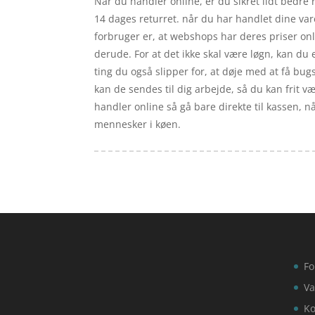
Når du handler online, er du sikret lidt bedre 
14 dages returret. når du har handlet dine var
forbruger er, at webshops har deres priser onl
derude. For at det ikke skal være løgn, kan d
ting du også slipper for, at døje med at få bugs
kan de sendes til dig arbejde, så du kan frit v
handler online så gå bare direkte til kassen, 
mennesker i køen.
Fo
Va
Ko