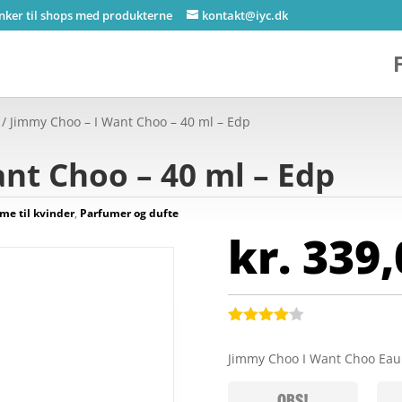
inker til shops med produkterne
kontakt@iyc.dk
/ Jimmy Choo – I Want Choo – 40 ml – Edp
nt Choo – 40 ml – Edp
me til kvinder
,
Parfumer og dufte
kr.
339,
Bedømt
som
4
Jimmy Choo I Want Choo Eau
ud af 5
baseret
på