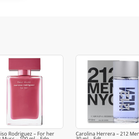
iso Rodriguez – For her
Carolina Herrera – 212 Men
r Musc – 100 ml – Edp
30 ml – Edt