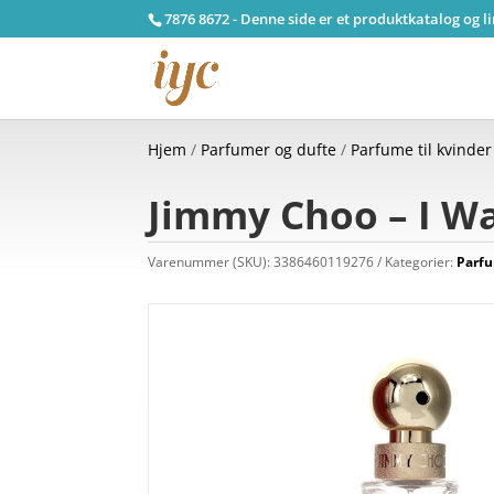
7876 8672 - Denne side er et produktkatalog og l
Hjem
/
Parfumer og dufte
/
Parfume til kvinder
Jimmy Choo – I Wa
Varenummer (SKU):
3386460119276
Kategorier:
Parfu