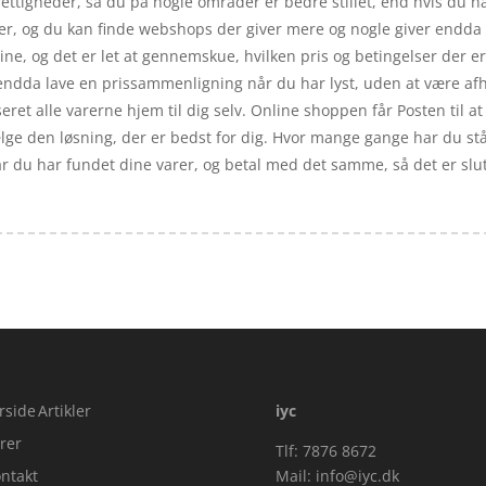
rettigheder, så du på nogle områder er bedre stillet, end hvis du h
er, og du kan finde webshops der giver mere og nogle giver endda et
ine, og det er let at gennemskue, hvilken pris og betingelser der er
u endda lave en prissammenligning når du har lyst, uden at være a
eret alle varerne hjem til dig selv. Online shoppen får Posten til at 
ælge den løsning, der er bedst for dig. Hvor mange gange har du stået
når du har fundet dine varer, og betal med det samme, så det er slu
rside
Artikler
iyc
rer
Tlf: 7876 8672
ntakt
Mail:
info@iyc.dk