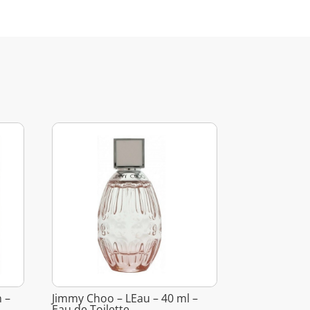
 –
Jimmy Choo – LEau – 40 ml –
Eau de Toilette