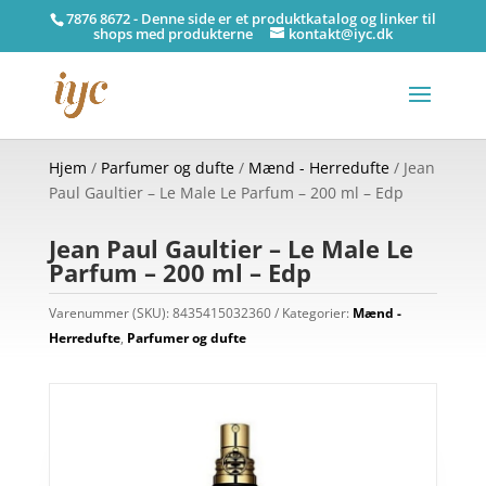
7876 8672 - Denne side er et produktkatalog og linker til
shops med produkterne
kontakt@iyc.dk
Hjem
/
Parfumer og dufte
/
Mænd - Herredufte
/ Jean
Paul Gaultier – Le Male Le Parfum – 200 ml – Edp
Jean Paul Gaultier – Le Male Le
Parfum – 200 ml – Edp
Varenummer (SKU):
8435415032360
Kategorier:
Mænd -
Herredufte
,
Parfumer og dufte