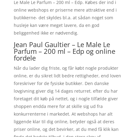
Le Male Le Parfum – 200 ml – Edp. Købes der ind i
online webshops er priserne mere attraktive end i
butikkerne- det skyldes bl.a. at sådan noget som
husleje kan være meget lavere, da en god
beliggenhed ikke er nødvendig.
Jean Paul Gaultier – Le Male Le
Parfum – 200 ml – Edp og online
fordele
Når du lader dig friste, og får købt nogle produkter
online, er du sikret lidt bedre rettigheder, end loven
foreskriver for de fysiske butikker. Den danske
lovgivning giver dig 14 dages returret. efter du har
foretaget dit køb på nettet, og i nogle tilfælde giver
shoppen endda mere for at skille sig ud fra
konkurrenterne i markedet. At webshops har alt
liggende klar til dig online, betyder også at deres
priser online, og det bevirker, at du med få klik kan
finde det bedste tilbud, i den store skov af