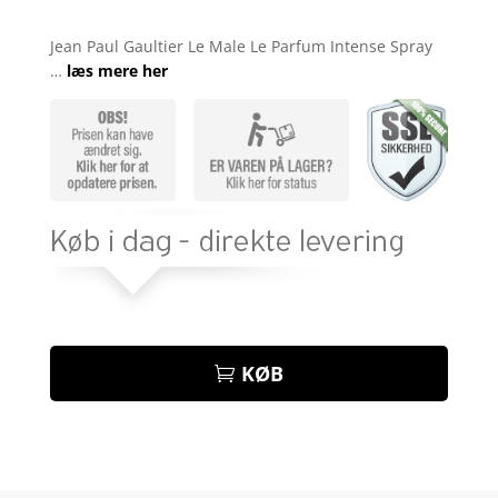
Bedømt
som
4.8
Jean Paul Gaultier Le Male Le Parfum Intense Spray
ud af 5
…
læs mere her
baseret på
kundebedøm
melser
KØB