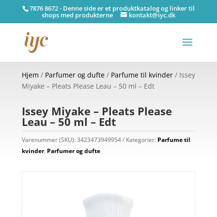
7876 8672 - Denne side er et produktkatalog og linker til
shops med produkterne
kontakt@iyc.dk
Hjem
/
Parfumer og dufte
/
Parfume til kvinder
/ Issey
Miyake – Pleats Please Leau – 50 ml – Edt
Issey Miyake – Pleats Please
Leau – 50 ml – Edt
Varenummer (SKU):
3423473949954
Kategorier:
Parfume til
kvinder
,
Parfumer og dufte