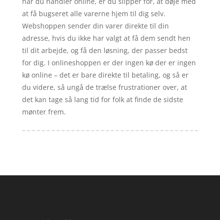
når du handler online, er du slipper for, at døje med
at få bugseret alle varerne hjem til dig selv.
Webshoppen sender din varer direkte til din
adresse, hvis du ikke har valgt at få dem sendt hen
til dit arbejde, og få den løsning, der passer bedst
for dig. I onlineshoppen er der ingen kø der er ingen
kø online – det er bare direkte til betaling, og så er
du videre, så ungå de trælse frustrationer over, at
det kan tage så lang tid for folk at finde de sidste
mønter frem.