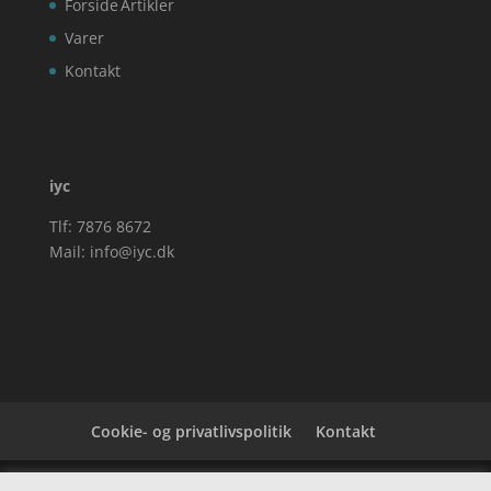
Forside
Artikler
Varer
Kontakt
iyc
Tlf: 7876 8672
Mail:
info@iyc.dk
Cookie- og privatlivspolitik
Kontakt
Denne hjemmeside samler et bredt udvalg af