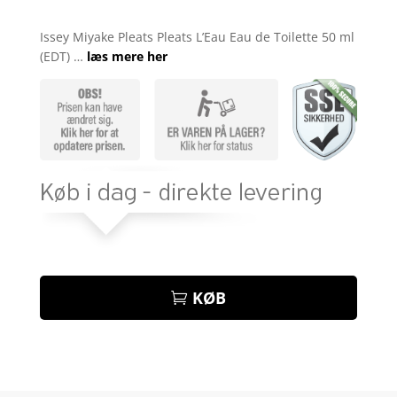
Bedømt
som
4.8
Issey Miyake Pleats Pleats L’Eau Eau de Toilette 50 ml
ud af 5
(EDT) …
læs mere her
baseret på
kundebedøm
melser
KØB