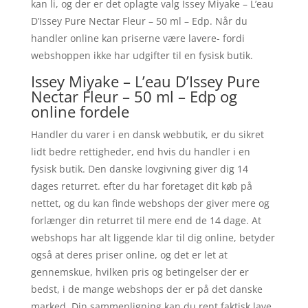
kan li, og der er det oplagte valg Issey Miyake – L’eau
D’Issey Pure Nectar Fleur – 50 ml – Edp. Når du
handler online kan priserne være lavere- fordi
webshoppen ikke har udgifter til en fysisk butik.
Issey Miyake – L’eau D’Issey Pure
Nectar Fleur – 50 ml – Edp og
online fordele
Handler du varer i en dansk webbutik, er du sikret
lidt bedre rettigheder, end hvis du handler i en
fysisk butik. Den danske lovgivning giver dig 14
dages returret. efter du har foretaget dit køb på
nettet, og du kan finde webshops der giver mere og
forlænger din returret til mere end de 14 dage. At
webshops har alt liggende klar til dig online, betyder
også at deres priser online, og det er let at
gennemskue, hvilken pris og betingelser der er
bedst, i de mange webshops der er på det danske
marked. Din sammenligning kan du rent faktisk lave