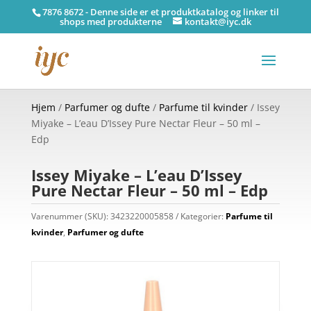
7876 8672 - Denne side er et produktkatalog og linker til
shops med produkterne
kontakt@iyc.dk
Hjem
/
Parfumer og dufte
/
Parfume til kvinder
/ Issey
Miyake – L’eau D’Issey Pure Nectar Fleur – 50 ml –
Edp
Issey Miyake – L’eau D’Issey
Pure Nectar Fleur – 50 ml – Edp
Varenummer (SKU):
3423220005858
Kategorier:
Parfume til
kvinder
,
Parfumer og dufte