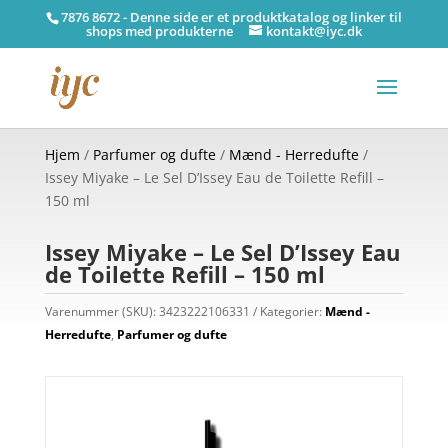
7876 8672 - Denne side er et produktkatalog og linker til
shops med produkterne
kontakt@iyc.dk
Hjem
/
Parfumer og dufte
/
Mænd - Herredufte
/
Issey Miyake – Le Sel D’Issey Eau de Toilette Refill –
150 ml
Issey Miyake – Le Sel D’Issey Eau
de Toilette Refill – 150 ml
Varenummer (SKU):
3423222106331
Kategorier:
Mænd -
Herredufte
,
Parfumer og dufte