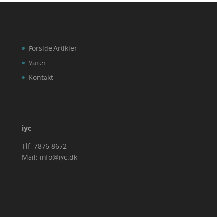
Forside
Artikler
Varer
Kontakt
iyc
Tlf: 7876 8672
Mail:
info@iyc.dk