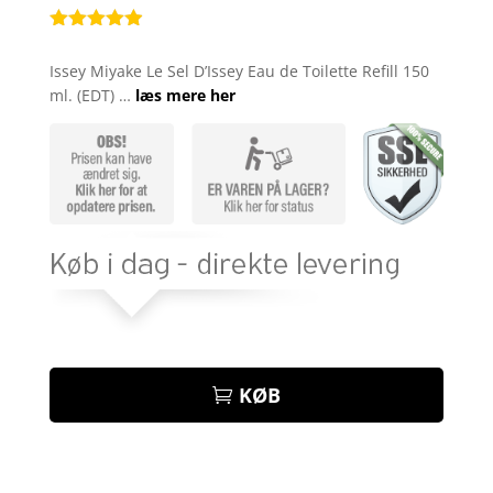
Bedømt
som
4.9
Issey Miyake Le Sel D’Issey Eau de Toilette Refill 150
ud af 5
ml. (EDT) …
læs mere her
baseret på
kundebedøm
melser
KØB