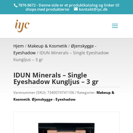
7876 8672 - Denne side er et produktkatalog og linker til
shops med produkterne
kontakt@iyc.dk
Hjem
/
Makeup & Kosmetik
/
Øjenskygge -
Eyeshadow
/ IDUN Minerals – Single Eyeshadow
Kungljus – 3 gr
IDUN Minerals – Single
Eyeshadow Kungljus – 3 gr
Varenummer (SKU):
7340074741106
Kategorier:
Makeup &
Kosmetik
,
Øjenskygge - Eyeshadow