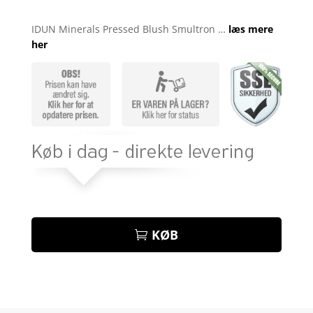
Bedømt
som
4.8
IDUN Minerals Pressed Blush Smultron …
læs mere
ud af 5
her
baseret på
kundebedøm
melser
KØB