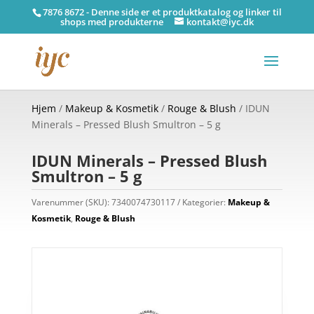
7876 8672 - Denne side er et produktkatalog og linker til
shops med produkterne
kontakt@iyc.dk
Hjem
/
Makeup & Kosmetik
/
Rouge & Blush
/ IDUN
Minerals – Pressed Blush Smultron – 5 g
IDUN Minerals – Pressed Blush
Smultron – 5 g
Varenummer (SKU):
7340074730117
Kategorier:
Makeup &
Kosmetik
,
Rouge & Blush