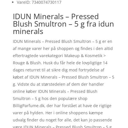
VareID: 7340074730117
IDUN Minerals – Pressed
Blush Smultron – 5 g fra idun
minerals
IDUN Minerals – Pressed Blush Smultron – 5 g er en
af mange varer her på shoppen og findes i den altid
eftertragtede varekategori Makeup & Kosmetik >
Rouge & Blush. Husk du får hele de lovpligtige 14
dages returret til at sikre dig mod fortrydelse af
købet af IDUN Minerals – Pressed Blush Smultron – 5
g. Vidste du at størstedelen af dem der handler
online køber IDUN Minerals – Pressed Blush
Smultron – 5 g hos den populære shop
BilligParfume.dk, der har forstået at have de rigtige
varer på hylden. Her i online shoppens kæmpe
udvalg finder du noget for alle, det kan jo passende
være IDUN Minerals – Pressed Blush Smultron – 5 g.