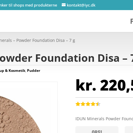
inker til shops med produkterne
kontakt@iyc.dk
erals – Powder Foundation Disa – 7 g
owder Foundation Disa – 
up & Kosmetik
,
Pudder
kr.
220,
Bedømt
som
4.4
IDUN Minerals Powder Found
ud af 5
baseret
på