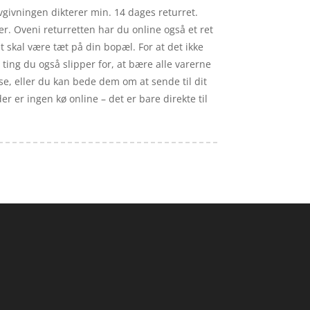
vgivningen dikterer min. 14 dages returret.
. Oveni returretten har du online også et ret
 skal være tæt på din bopæl. For at det ikke
ting du også slipper for, at bære alle varerne
se, eller du kan bede dem om at sende til dit
r er ingen kø online – det er bare direkte til