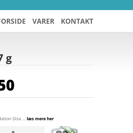
FORSIDE
VARER
KONTAKT
7 g
50
ation Disa …
læs mere her