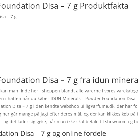
oundation Disa – 7 g Produktfakta
sa – 7 g
oundation Disa – 7 g fra idun minera
kan man finde her i shoppen blandt alle varerne i vores varekateg
ven i hatten når du køber IDUN Minerals – Powder Foundation Disa – 
on Disa – 7 g i den kendte webshop BilligParfume.dk, der har fors
 og her går mange på jagt efter deres mål, og der kan klikkes køb p
- og det lader sig gøre, når man ikke skal betale til showroom og b
tion Disa – 7 g og online fordele