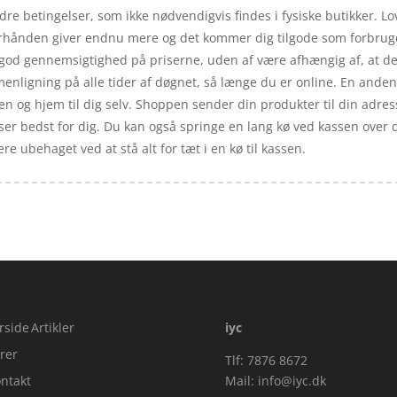
re betingelser, som ikke nødvendigvis findes i fysiske butikker. Lo
terhånden giver endnu mere og det kommer dig tilgode som forbruger
n god gennemsigtighed på priserne, uden af være afhængig af, at det
nligning på alle tider af døgnet, så længe du er online. En anden 
n og hjem til dig selv. Shoppen sender din produkter til din adres
sser bedst for dig. Du kan også springe en lang kø ved kassen over de
re ubehaget ved at stå alt for tæt i en kø til kassen.
rside
Artikler
iyc
rer
Tlf: 7876 8672
ntakt
Mail:
info@iyc.dk