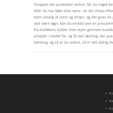
Shoppes der produkter online, får du nogle bed
efter du har købt dine varer, en del shops ef
stort udvalg af varer og shops, og det giver e
skal være løgn, kan du endda lave en prissamme
fra butikkens hylder hele vejen gennem butikke
arbejde i stedet for, og få den løsning, der pa
betaling, og så er du videre, så er det aldrig me
Fo
Va
Ko