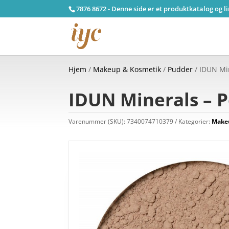
7876 8672 - Denne side er et produktkatalog og l
Hjem
/
Makeup & Kosmetik
/
Pudder
/ IDUN Min
IDUN Minerals – P
Varenummer (SKU):
7340074710379
Kategorier:
Make