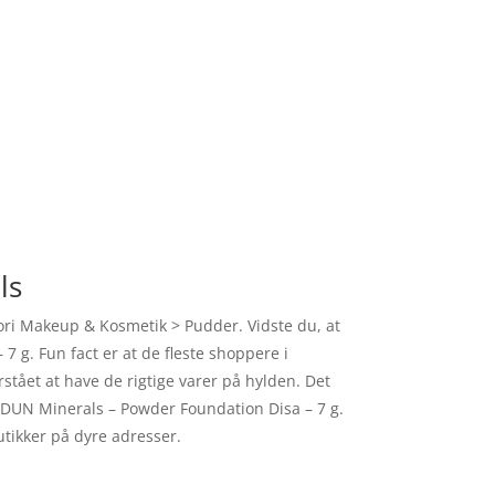
ls
ori Makeup & Kosmetik > Pudder. Vidste du, at
7 g. Fun fact er at de fleste shoppere i
tået at have de rigtige varer på hylden. Det
å IDUN Minerals – Powder Foundation Disa – 7 g.
utikker på dyre adresser.