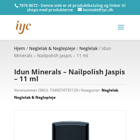
7876 8672 - Denne side er et produktkatalog og linker til
shops med produkterne
kontakt@iyc.dk
Hjem
/
Neglelak & Neglepleje
/
Neglelak
/ Idun
Minerals – Nailpolish Jaspis – 11 ml
Idun Minerals – Nailpolish Jaspis
– 11 ml
Varenummer (SKU):
7340074735129
Kategorier:
Neglelak
,
Neglelak & Neglepleje