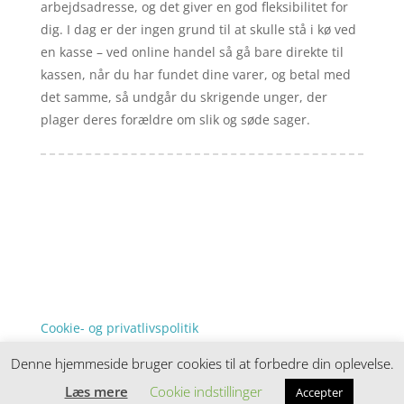
arbejdsadresse, og det giver en god fleksibilitet for
dig. I dag er der ingen grund til at skulle stå i kø ved
en kasse – ved online handel så gå bare direkte til
kassen, når du har fundet dine varer, og betal med
det samme, så undgår du skrigende unger, der
plager deres forældre om slik og søde sager.
Forside
Artikler
iyc
Varer
Tlf: 7876 8672
Kontakt
Mail:
info@iyc.dk
Cookie- og privatlivspolitik
Kontakt
Denne hjemmeside bruger cookies til at forbedre din oplevelse.
Denne hjemmeside samler et bredt udvalg af
spændende varer. Siden er et affiiliatesite, og nogle
Læs mere
Cookie indstillinger
Accepter