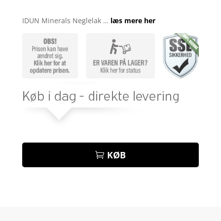
Bedømt
som
4.9
IDUN Minerals Neglelak …
læs mere her
ud af 5
baseret på
kundebedøm
melser
KØB