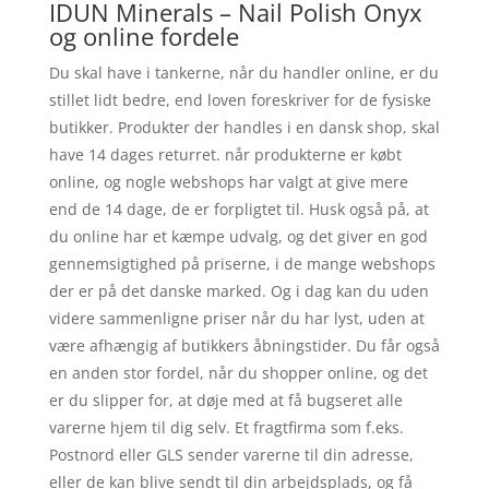
IDUN Minerals – Nail Polish Onyx
og online fordele
Du skal have i tankerne, når du handler online, er du
stillet lidt bedre, end loven foreskriver for de fysiske
butikker. Produkter der handles i en dansk shop, skal
have 14 dages returret. når produkterne er købt
online, og nogle webshops har valgt at give mere
end de 14 dage, de er forpligtet til. Husk også på, at
du online har et kæmpe udvalg, og det giver en god
gennemsigtighed på priserne, i de mange webshops
der er på det danske marked. Og i dag kan du uden
videre sammenligne priser når du har lyst, uden at
være afhængig af butikkers åbningstider. Du får også
en anden stor fordel, når du shopper online, og det
er du slipper for, at døje med at få bugseret alle
varerne hjem til dig selv. Et fragtfirma som f.eks.
Postnord eller GLS sender varerne til din adresse,
eller de kan blive sendt til din arbejdsplads, og få