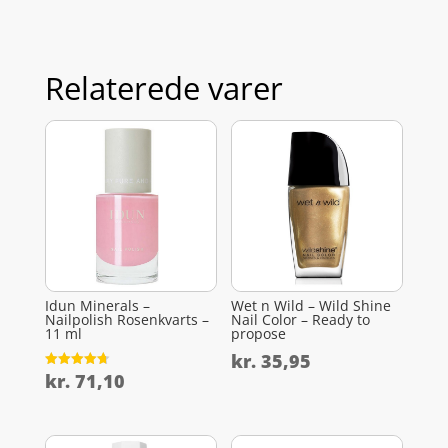
Relaterede varer
Idun Minerals –
Wet n Wild – Wild Shine
Nailpolish Rosenkvarts –
Nail Color – Ready to
11 ml
propose
kr.
35,95
kr.
71,10
Vurderet
4.7
ud af 5