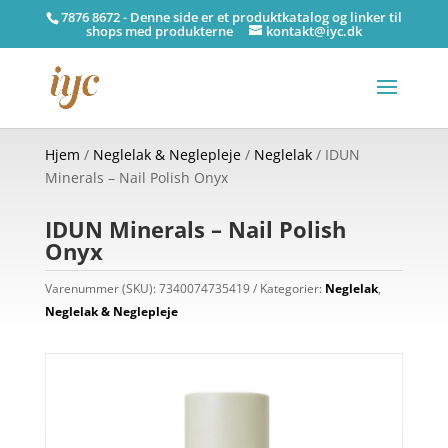
7876 8672 - Denne side er et produktkatalog og linker til
shops med produkterne
kontakt@iyc.dk
Hjem
/
Neglelak & Neglepleje
/
Neglelak
/ IDUN
Minerals – Nail Polish Onyx
IDUN Minerals – Nail Polish
Onyx
Varenummer (SKU):
7340074735419
Kategorier:
Neglelak
,
Neglelak & Neglepleje