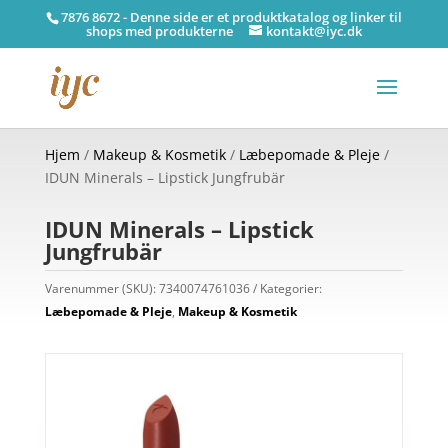
7876 8672 - Denne side er et produktkatalog og linker til
shops med produkterne
kontakt@iyc.dk
Hjem
/
Makeup & Kosmetik
/
Læbepomade & Pleje
/
IDUN Minerals – Lipstick Jungfrubär
IDUN Minerals – Lipstick
Jungfrubär
Varenummer (SKU):
7340074761036
Kategorier:
Læbepomade & Pleje
,
Makeup & Kosmetik