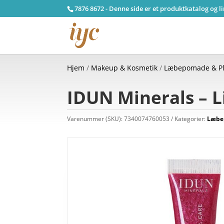
7876 8672 - Denne side er et produktkatalog og l
Hjem
/
Makeup & Kosmetik
/
Læbepomade & Pl
IDUN Minerals – Li
Varenummer (SKU):
7340074760053
Kategorier:
Læbe