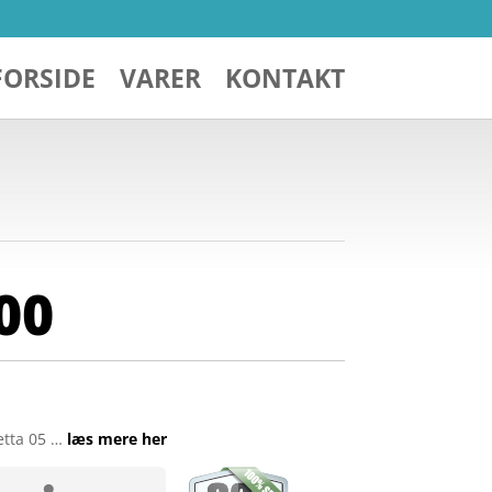
FORSIDE
VARER
KONTAKT
00
etta 05 …
læs mere her