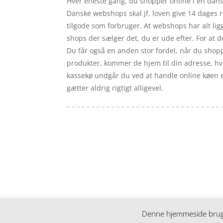
Hver eneste gang, du shopper online i en dans
Danske webshops skal jf. loven give 14 dages r
tilgode som forbruger. At webshops har alt ligg
shops der sælger det, du er ude efter. For at 
Du får også en anden stor fordel, når du shopp
produkter, kommer de hjem til din adresse, hvis 
kassekø undgår du ved at handle online køen er
gætter aldrig rigtigt alligevel.
Forside
Artikler
iyc
Varer
Tlf: 7876 8672
Kontakt
Mail:
info@iyc.dk
Cookie- og privatlivspolitik
Kontakt
Denne hjemmeside bruger