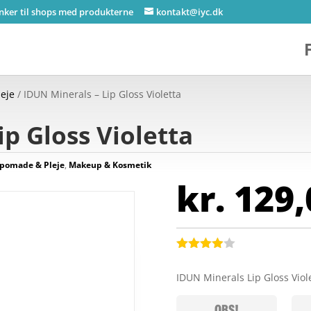
inker til shops med produkterne
kontakt@iyc.dk
eje
/ IDUN Minerals – Lip Gloss Violetta
p Gloss Violetta
pomade & Pleje
,
Makeup & Kosmetik
kr.
129,
Bedømt
som
3.9
IDUN Minerals Lip Gloss Viol
ud af 5
baseret
på