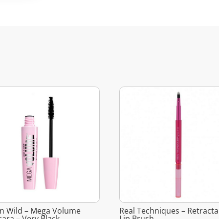
n Wild – Mega Volume
Real Techniques – Retracta
ara – Very Black
Lip Brush