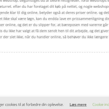
k webshop, begunstiges du af bedre rettigheder, fordi webshops er 
eturret. efter du har foretaget dit køb på nettet, og nogle websho
ende klar til dig online, betyder også at deres priser online, og de
det ikke skal være løgn, kan du endda lave en prissammenligning dir
er online, og det er du slipper for, at bæreposen med varerne går 
du ikke har valgt at få dem sendt hen til dit arbejde, og det giver e
 der slet ikke, når du handler online, så behøver du ikke længere fo
 cookies til at forbedre din oplevelse.
Læs mere
Cookie ind