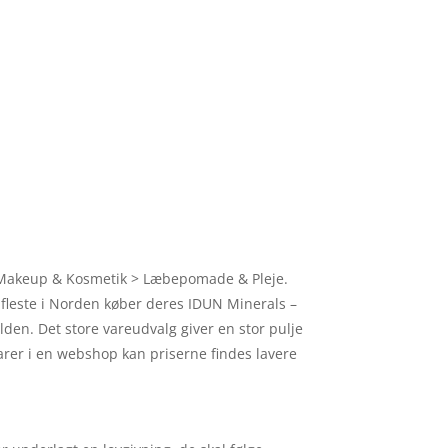
ori Makeup & Kosmetik > Læbepomade & Pleje.
e fleste i Norden køber deres IDUN Minerals –
lden. Det store vareudvalg giver en stor pulje
varer i en webshop kan priserne findes lavere