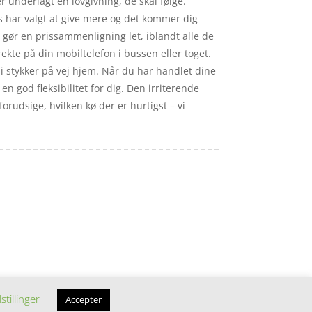
underlagt en lovgivning, de skal følge.
ps har valgt at give mere og det kommer dig
t gør en prissammenligning let, iblandt alle de
ekte på din mobiltelefon i bussen eller toget.
i stykker på vej hjem. Når du har handlet dine
n god fleksibilitet for dig. Den irriterende
rudsige, hvilken kø der er hurtigst – vi
stillinger
Accepter