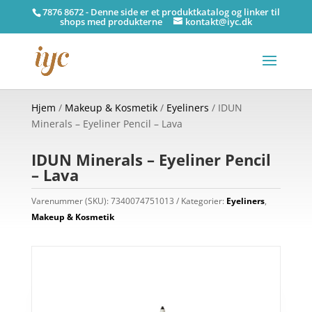
7876 8672 - Denne side er et produktkatalog og linker til
shops med produkterne
kontakt@iyc.dk
Hjem
/
Makeup & Kosmetik
/
Eyeliners
/ IDUN
Minerals – Eyeliner Pencil – Lava
IDUN Minerals – Eyeliner Pencil
– Lava
Varenummer (SKU):
7340074751013
Kategorier:
Eyeliners
,
Makeup & Kosmetik