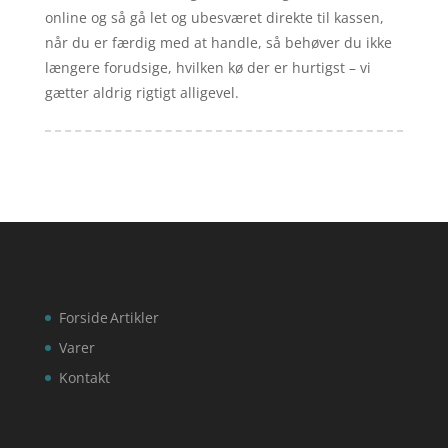
online og så gå let og ubesværet direkte til kassen,
når du er færdig med at handle, så behøver du ikke
længere forudsige, hvilken kø der er hurtigst – vi
gætter aldrig rigtigt alligevel.
Forside
Artikler
Varer
Kontakt