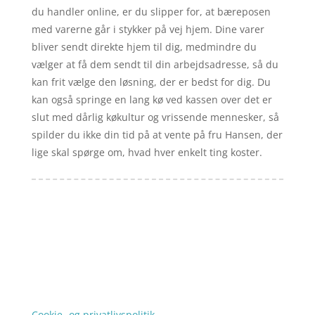
du handler online, er du slipper for, at bæreposen
med varerne går i stykker på vej hjem. Dine varer
bliver sendt direkte hjem til dig, medmindre du
vælger at få dem sendt til din arbejdsadresse, så du
kan frit vælge den løsning, der er bedst for dig. Du
kan også springe en lang kø ved kassen over det er
slut med dårlig køkultur og vrissende mennesker, så
spilder du ikke din tid på at vente på fru Hansen, der
lige skal spørge om, hvad hver enkelt ting koster.
Forside
Artikler
iyc
Varer
Tlf: 7876 8672
Kontakt
Mail:
info@iyc.dk
Cookie- og privatlivspolitik