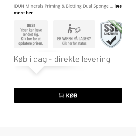
som
4.8
IDUN Minerals Priming & Blotting Dual Sponge …
læs
ud af 5
mere her
baseret på
kundebedøm
melser
KØB