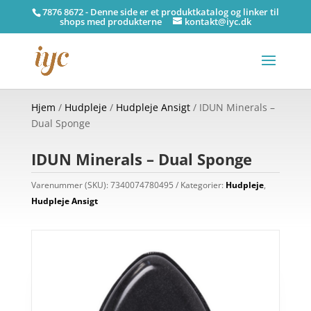
7876 8672 - Denne side er et produktkatalog og linker til
shops med produkterne
kontakt@iyc.dk
Hjem
/
Hudpleje
/
Hudpleje Ansigt
/ IDUN Minerals –
Dual Sponge
IDUN Minerals – Dual Sponge
Varenummer (SKU):
7340074780495
Kategorier:
Hudpleje
,
Hudpleje Ansigt