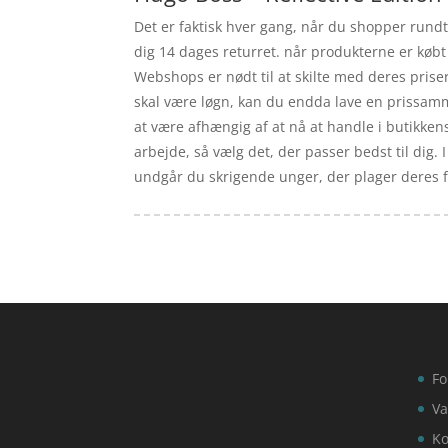
Det er faktisk hver gang, når du shopper rundt
dig 14 dages returret. når produkterne er køb
Webshops er nødt til at skilte med deres priser
skal være løgn, kan du endda lave en prissamm
at være afhængig af at nå at handle i butikken
arbejde, så vælg det, der passer bedst til dig.
undgår du skrigende unger, der plager deres f
Fo
Va
Ko