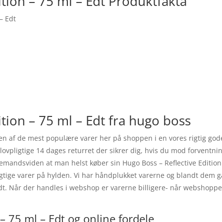
ition – 75 ml – Edt Produktfakta
– Edt
tion – 75 ml – Edt fra hugo boss
r en af de mest populære varer her på shoppen i en vores rigtig go
lovpligtige 14 dages returret der sikrer dig, hvis du mod forventnin
 allemandsviden at man helst køber sin Hugo Boss – Reflective Editi
rigtige varer på hylden. Vi har håndplukket varerne og blandt dem 
 Edt. Når der handles i webshop er varerne billigere- når webshop
– 75 ml – Edt og online fordele