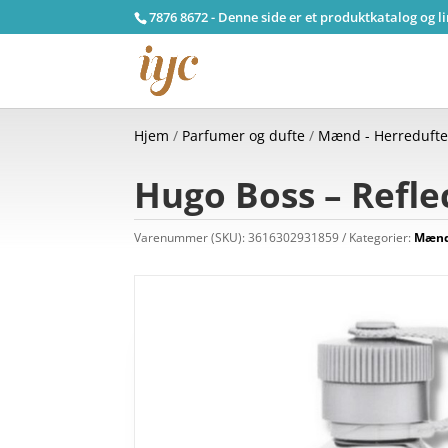
7876 8672 - Denne side er et produktkatalog og l
Hjem
/
Parfumer og dufte
/
Mænd - Herreduft
Hugo Boss – Reflec
Varenummer (SKU):
3616302931859
Kategorier:
Mænd 