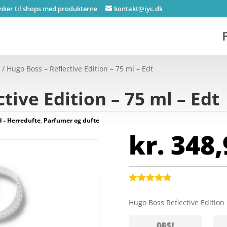
inker til shops med produkterne
kontakt@iyc.dk
e
/ Hugo Boss – Reflective Edition – 75 ml – Edt
tive Edition – 75 ml – Edt
- Herredufte
,
Parfumer og dufte
kr.
348,
Bedømt
som
4.7
Hugo Boss Reflective Edition
ud af 5
baseret på
kundebedø