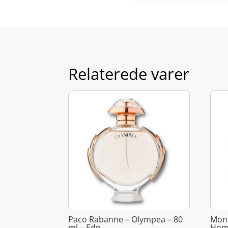
Relaterede varer
Paco Rabanne – Olympea – 80
Mont
ml – Edp
Homm