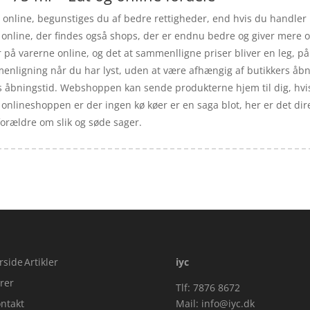
 online, begunstiges du af bedre rettigheder, end hvis du handler i
t online, der findes også shops, der er endnu bedre og giver mere 
 på varerne online, og det at sammenlligne priser bliver en leg, på 
enligning når du har lyst, uden at være afhængig af butikkers åbni
s åbningstid. Webshoppen kan sende produkterne hjem til dig, hvis 
 I onlineshoppen er der ingen kø køer er en saga blot, her er det d
orældre om slik og søde sager.
rside
Artikler
iyc
rer
Tlf: 7876 8672
ntakt
Mail:
info@iyc.dk