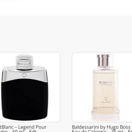
Blanc – Legend Pour
Baldessarini by Hugo Boss 
e – 50 ml – Edt
Eau de Cologne – 75 ml – E