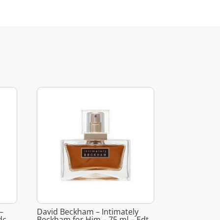
–
David Beckham – Intimately
dc
Beckham for Him – 75 ml – Edt