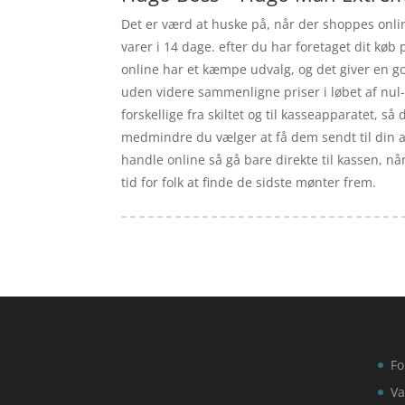
Det er værd at huske på, når der shoppes online
varer i 14 dage. efter du har foretaget dit køb
online har et kæmpe udvalg, og det giver en g
uden videre sammenligne priser i løbet af nul
forskellige fra skiltet og til kasseapparatet, så 
medmindre du vælger at få dem sendt til din a
handle online så gå bare direkte til kassen, n
tid for folk at finde de sidste mønter frem.
Fo
Va