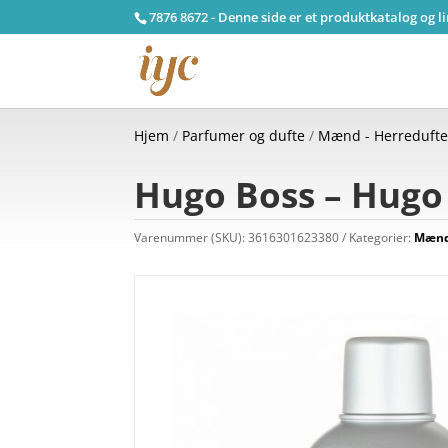
7876 8672 - Denne side er et produktkatalog og l
Hjem
/
Parfumer og dufte
/
Mænd - Herreduft
Hugo Boss – Hugo
Varenummer (SKU):
3616301623380
Kategorier:
Mænd 