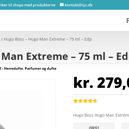
inker til shops med produkterne
kontakt@iyc.dk
e
/ Hugo Boss – Hugo Man Extreme – 75 ml – Edp
 Man Extreme – 75 ml – E
- Herredufte
,
Parfumer og dufte
kr.
279,
Bedømt
som
4.6
Hugo Boss Hugo Man Extrem
ud af 5
baseret på
kundebedø