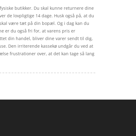
 fysiske butikker. Du skal kunne returnere dine
ver de lovpligtige 14 dage. Husk også på, at du
skal være tæt på din bopæl. Og i dag kan du
er du også fri for, at varens pris er
uttet din handel, bliver dine varer sendt til dig,
sse. Den irriterende kassekø undgår du ved at
lse frustrationer over, at det kan tage så lang