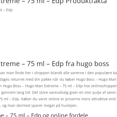
treme – 75 ml – Edp Produktfakta
l – Edp
reme – 75 ml – Edp fra hugo boss
an man finde her i shoppen blandt alle varerne i den populære k
4 dages returret med din pakke når du køber Hugo Boss – Hugo Man 
din Hugo Boss – Hugo Man Extreme – 75 ml – Edp hos onlineshoppen
gennem lang tid. Det store vareudvalg giver en stor pulje af varer, 
ml – Edp. Køber du varer online er priserne mere attraktive end i 
ig, og man dermed sparer meget på huslejen.
 – 75 ml – Edp og online fordele