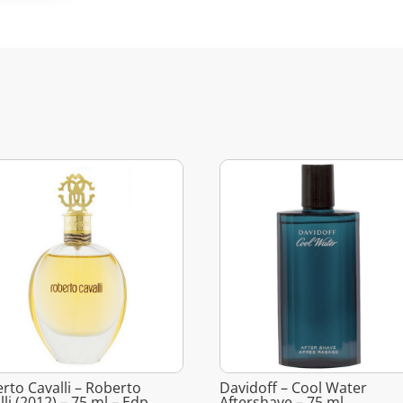
rto Cavalli – Roberto
Davidoff – Cool Water
lli (2012) – 75 ml – Edp
Aftershave – 75 ml