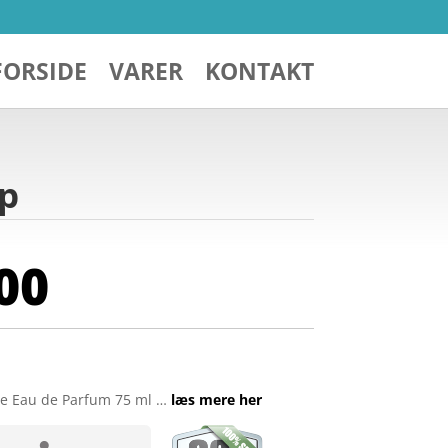
FORSIDE
VARER
KONTAKT
dp
00
e Eau de Parfum 75 ml …
læs mere her