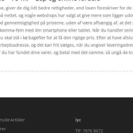
, giver de dig lidt bedre rettigheder, end loven foreskriver for de
 på nettet, og nogle webshops har valgt at give mere som ligger udo
od gennemsigtighed på priserne, uden af være afhængig af, at det 
-komma-fem med din smartphone eller tablet. Når du handler online 
du skal stå i kø bagefter for at få den rigtige pris. Efter at have afsl
rbejdsadresse, og det kan frit vælges, når du angiver leveringadre
år du har fundet dine varer, og betal med det samme, så ungå de træ
rside
Artikler
iyc
rer
Tlf: 7876 8672