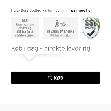
Bedømt
som
4
Hugo Boss Bottled Parfum 50 ml …
læs mere her
ud af 5
baseret
på
kundebed
ømmelse
r
KØB