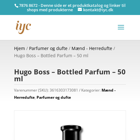
7876 8672 - Denne side er et produktkatalog og linker til
shops med produkterne
kontakt@iyc.dk
Hjem
/
Parfumer og dufte
/
Mænd - Herredufte
/
Hugo Boss – Bottled Parfum – 50 ml
Hugo Boss – Bottled Parfum – 50
ml
Varenummer (SKU):
3616303173081
Kategorier:
Mænd -
Herredufte
,
Parfumer og dufte