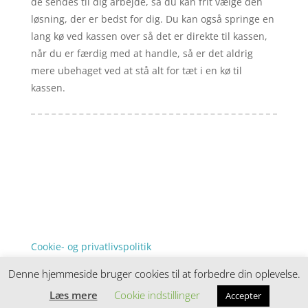
de sendes til dig arbejde, så du kan frit vælge den
løsning, der er bedst for dig. Du kan også springe en
lang kø ved kassen over så det er direkte til kassen,
når du er færdig med at handle, så er det aldrig
mere ubehaget ved at stå alt for tæt i en kø til
kassen.
Forside
Artikler
iyc
Varer
Tlf: 7876 8672
Kontakt
Mail:
info@iyc.dk
Cookie- og privatlivspolitik
Kontakt
Denne hjemmeside bruger cookies til at forbedre din oplevelse.
Denne hjemmeside samler et bredt udvalg af
spændende varer. Siden er et affiiliatesite, og nogle
Læs mere
Cookie indstillinger
Accepter