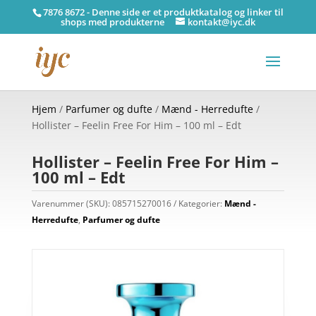
7876 8672 - Denne side er et produktkatalog og linker til
shops med produkterne
kontakt@iyc.dk
Hjem
/
Parfumer og dufte
/
Mænd - Herredufte
/
Hollister – Feelin Free For Him – 100 ml – Edt
Hollister – Feelin Free For Him –
100 ml – Edt
Varenummer (SKU):
085715270016
Kategorier:
Mænd -
Herredufte
,
Parfumer og dufte