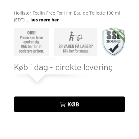
Bedømt
som
3.8
Hollister Feelin Free For Him Eau de Toilette 100 ml
ud af 5
(EDT) …
læs mere her
baseret
på
kundebed
ømmels
er
KØB