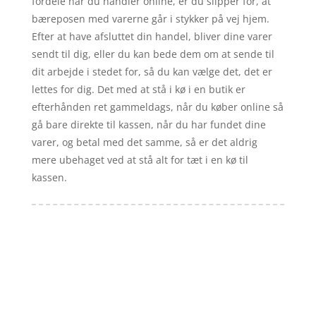
fordele når du handler online, er du slipper for, at
bæreposen med varerne går i stykker på vej hjem.
Efter at have afsluttet din handel, bliver dine varer
sendt til dig, eller du kan bede dem om at sende til
dit arbejde i stedet for, så du kan vælge det, det er
lettes for dig. Det med at stå i kø i en butik er
efterhånden ret gammeldags, når du køber online så
gå bare direkte til kassen, når du har fundet dine
varer, og betal med det samme, så er det aldrig
mere ubehaget ved at stå alt for tæt i en kø til
kassen.
Forside
Artikler
iyc
Varer
Tlf: 7876 8672